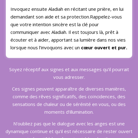
Invoquez ensuite Aladiah en récitant une prière, en lui
demandant son aide et sa protection.Rappelez-vous
que votre intention sincère est la clé pour
communiquer avec Aladiah. Il est toujours là, prêt à
écouter et à aider, apportant sa lumière dans nos vies
lorsque nous l’invoquons avec un
cœur ouvert et pur.
Soyez réceptif aux signes et aux messages qu’il pourrait
vous adresser.
Ces signes peuvent apparaître de diverses manières,
comme des rêves significatifs, des coïncidences, des
sensations de chaleur ou de sérénité en vous, ou des
moments d’illumination.
N’oubliez pas que le dialogue avec les anges est une
dynamique continue et qu’il est nécessaire de rester ouvert