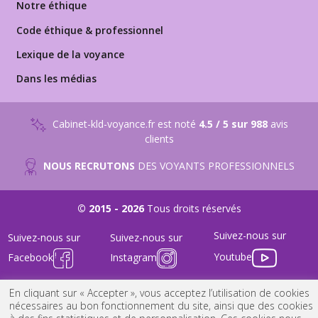
Notre éthique
Code éthique & professionnel
Lexique de la voyance
Dans les médias
Cabinet-kld-voyance.fr est noté
4.5 / 5 sur 988
avis
clients
NOUS RECRUTONS
DES VOYANTS PROFESSIONNELS
© 2015 - 2026
Tous droits réservés
Suivez-nous sur
Suivez-nous sur
Suivez-nous sur
Youtube
Facebook
Instagram
FAQ
-
Nous Contacter
-
Mentions Légales
-
Conditions générales
En cliquant sur « Accepter », vous acceptez l’utilisation de cookies
nécessaires au bon fonctionnement du site, ainsi que des cookies