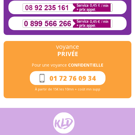
voyance
PRIVÉE
Pour une voyance
CONFIDENTIELLE
01 72 76 09 34
À partir de 15€ les 10mn + coût mn supp