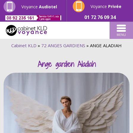
Voyance
Privée
Voyance
Audiotel
01 72 76 09 34
MENU
Cabinet KLD
»
72 ANGES GARDIENS
»
ANGE ALADIAH
Ange gardien Aladiah