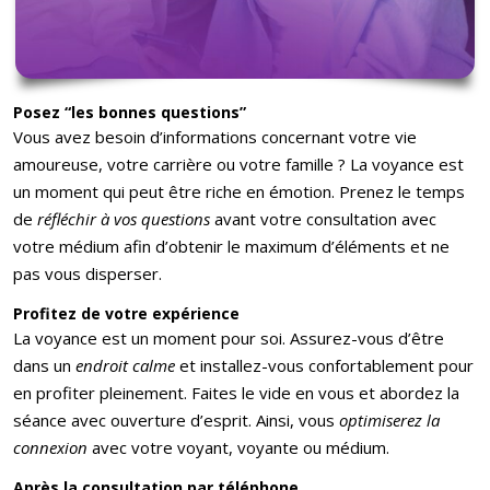
Posez
“
les bonnes questions
”
Vous avez besoin d’informations concernant votre vie
amoureuse, votre carrière ou votre famille ? La voyance est
un moment qui peut être riche en émotion. Prenez le temps
de
r
é
fl
échir
à
vos questions
avant votre consultation avec
votre médium afin d’obtenir le maximum d’éléments et ne
pas vous disperser.
Profitez de votre expé
rience
La voyance est un moment pour soi. Assurez-vous d’être
dans un
endroit calme
et installez-vous confortablement pour
en profiter pleinement. Faites le vide en vous et abordez la
séance avec ouverture d’esprit. Ainsi, vous
optimiserez la
connexion
avec votre voyant, voyante ou médium.
Apr
è
s la consultation par té
l
é
phone