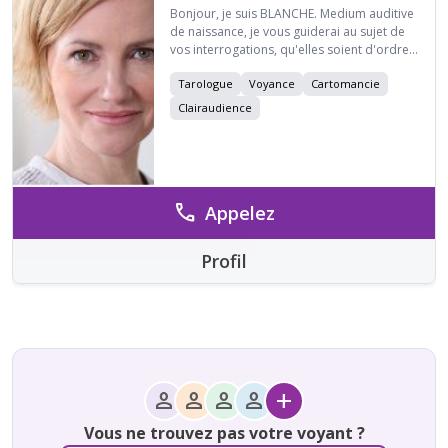
Bonjour, je suis BLANCHE. Medium auditive
de naissance, je vous guiderai au sujet de
vos interrogations, qu'elles soient d'ordre
privé, ou professionnel. A très vite !
Tarologue
Voyance
Cartomancie
BLANCHE
Clairaudience
call
Appelez
Profil
person
person
person
person
add
Vous ne trouvez pas votre voyant ?