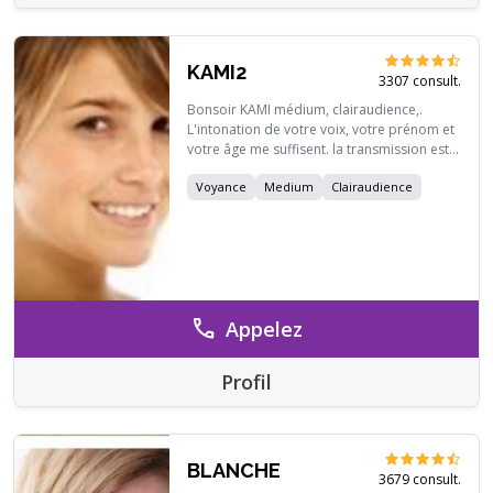
succès. Prenez ma main vous n'aurez que
du bonheur. "Il est dur d'échouer; mais il
est pire de n'avoir jamais tenté de réussir"
de Franklin Delano Roosevelt
KAMI2
3307 consult.
Bonsoir KAMI médium, clairaudience,.
L'intonation de votre voix, votre prénom et
votre âge me suffisent. la transmission est
une passion. Soyez les bienvenus (es) dans
Voyance
Medium
Clairaudience
mon salon. Kami
call
Appelez
Profil
BLANCHE
3679 consult.