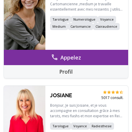
Cartomancienne ,medium je travaille
essentiellement avec mes ressentis .J utilise
egalement la numerologie Mieux
Tarologue
Numerologue
Voyance
comprendre les phases de votre vie et vous
guider vous permettra d aller
Medium
Cartomancie
Clairaudience
mieux.Attention,je ne suis pas la pour vous
dire ce que vous voulez.kayline
call
Appelez
Profil
JOSIANE
5017 consult.
Bonjour, Je suis Josiane, et je vous
accompagne en consultation grâce à mes
tarots, mes flashs et mon expertise en Reiki,
dont je suis Maître. À très bientôt pour une
Tarologue
Voyance
Radiesthesie
séance enrichissante et lumineuse !