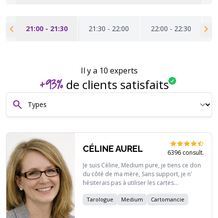
chevron_left
chevron_right
00
21:00 - 21:30
21:30 - 22:00
22:00 - 22:30
2
Il y a
10
experts
+93%
de clients satisfaits
search
CÉLINE AUREL
6396 consult.
Je suis Céline, Medium pure, je tiens ce don
du côté de ma mère, Sans support, je n'
hésiterais pas à utiliser les cartes
classiques, tarots, pendule... afin de
Tarologue
Medium
Cartomancie
répondre avec précision à votre question,
qu' elle soit d' ordre sentimentale,
personnelle, professionnelle... Avec plus de