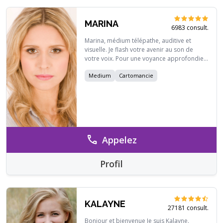
MARINA
6983 consult.
Marina, médium télépathe, auditive et
visuelle. Je flash votre avenir au son de
votre voix. Pour une voyance approfondie
ou pour avoir l’état d’esprit de l.être aimé je
Medium
Cartomancie
pratique la cartomancie (oracle de
belline…). La voyance n’est pas une science
exacte car le libre arbitre peut parfois nous
surprendre mais la destinée existe vraiment
: certaines prédictions deviennent une
évidence que nous avons tous un destin.
Avec un réel don de naissance, je ferai de
call
Appelez
mon mieux pour vous aider à le découvrir
sans complaisance.
Profil
KALAYNE
27181 consult.
Bonjour et bienvenue Je suis Kalayne.