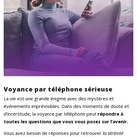
Voyance par té
l
é
phone s
érieuse
La vie est une grande énigme avec des mystères et
événements imprévisibles. Dans des moments de doute et
d’incertitude, la voyance par téléphone peut
r
épondre
à
toutes les questions que vous vous posez sur l
’
avenir.
Vous avez besoin de réponses pour retrouver
la sé
r
é
nit
é