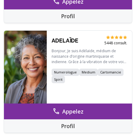
call
Appelez
Profil
ADELAÏDE
5448 consult.
Bonjour, Je suis Adélaïde, médium de
naissance d’origine martiniquaise et
indienne. Grâce à la vibration de votre voix,
je reçois des messages des défunts pour
Numerologue
Medium
Cartomancie
vous guider. Vos prénoms et dates de
naissance me suffisent pour établir mes
Spirit
ressentis. Maître Reiki énergétique depuis
2005, j’exerce également à distance. Je vous
apporterai des réponses sur votre avenir. A
bientôt dans mon salon Adelaïde
call
Appelez
Profil