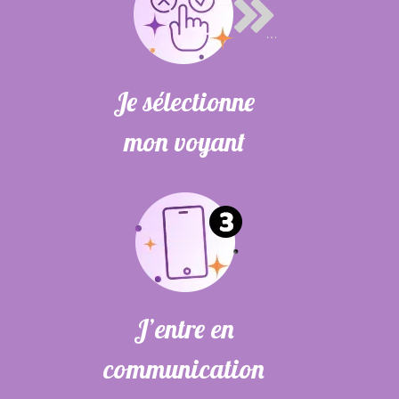
Je sélectionne
mon voyant
J’entre en
communication