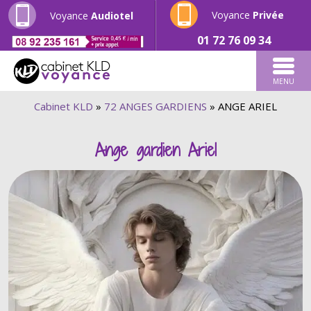
Voyance
Privée
Voyance
Audiotel
01 72 76 09 34
MENU
Cabinet KLD
»
72 ANGES GARDIENS
»
ANGE ARIEL
Ange gardien Ariel