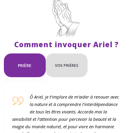
u
l
t
a
t
Comment invoquer Ariel ?
t
r
o
PRIÈRE
VOS PRIÈRES
u
v
é
Ô Ariel, je t’implore de m’aider à renouer avec
la nature et à comprendre l’interdépendance
de tous les êtres vivants. Accorde-moi la
sensibilité et l’attention pour percevoir la beauté et la
magie du monde naturel, et pour vivre en harmonie