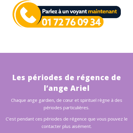
Les périodes de régence de
l’ange Ariel
Chaque ange gardien, de cœur et spirituel règne à des
périodes particulières.
C’est pendant ces périodes de régence que vous pouvez le
contacter plus aisément.