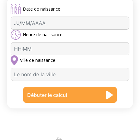
Date de naissance
Heure de naissance
Ville de naissance
A
u
c
Débuter le calcul
u
n
r
é
s