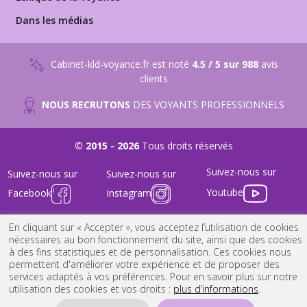
Dans les médias
Cabinet-kld-voyance.fr est noté
4.5 / 5 sur 988
avis
clients
NOUS RECRUTONS
DES VOYANTS PROFESSIONNELS
© 2015 - 2026
Tous droits réservés
Suivez-nous sur
Suivez-nous sur
Suivez-nous sur
Youtube
Facebook
Instagram
FAQ
-
Nous Contacter
-
Mentions Légales
-
Conditions générales
En cliquant sur « Accepter », vous acceptez l’utilisation de cookies
nécessaires au bon fonctionnement du site, ainsi que des cookies
à des fins statistiques et de personnalisation. Ces cookies nous
permettent d'améliorer votre expérience et de proposer des
services adaptés à vos préférences. Pour en savoir plus sur notre
utilisation des cookies et vos droits :
plus d’informations
.