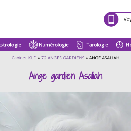
Vo
strologie
Numérologie
Tarologie
He
Cabinet KLD
»
72 ANGES GARDIENS
»
ANGE ASALIAH
Ange gardien Asaliah