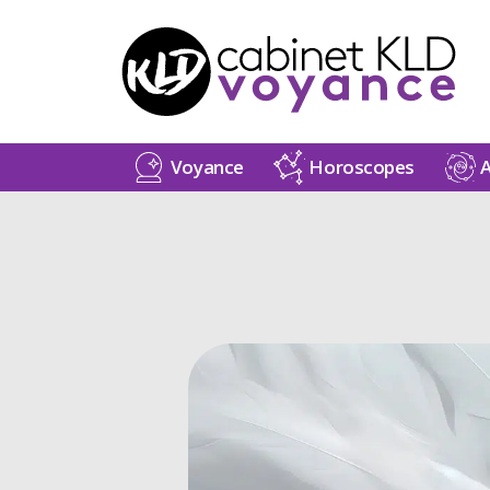
Voyance
Horoscopes
A