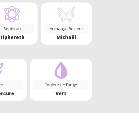
Sephirah
Archange Recteur
Tiphereth
Michaël
te
Couleur de l’ange
ercure
Vert