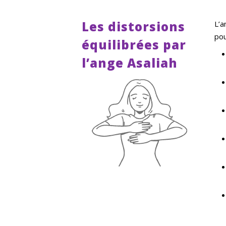
Les distorsions
L’a
pou
équilibrées par
l’ange Asaliah