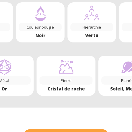
Couleur bougie
Hiérarchie
Noir
Vertu
Métal
Pierre
Planè
Or
Cristal de roche
Soleil, M