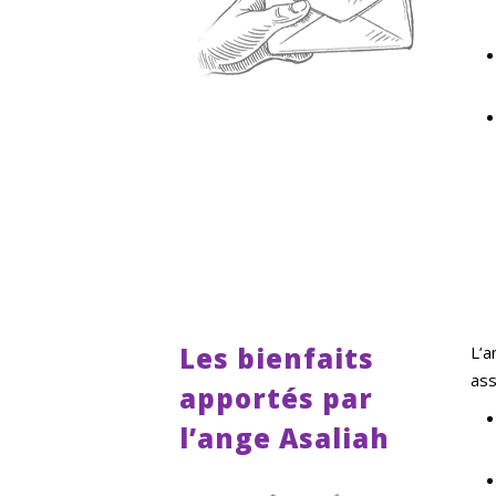
Les bienfaits
L’a
ass
apportés par
l’ange Asaliah