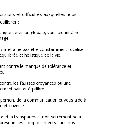
torsions et difficultés auxquelles nous
uilibrer :
manque de vision globale, vous aidant à ne
nage.
uvrir et à ne pas être constamment focalisé
uilibrée et holistique de la vie.
rant contre le manque de tolérance et
s.
 contre les fausses croyances ou une
ment sain et équilibré.
oppement de la communication et vous aide à
e et ouverte.
érité et la transparence, non seulement pour
ur prévenir ces comportements dans nos