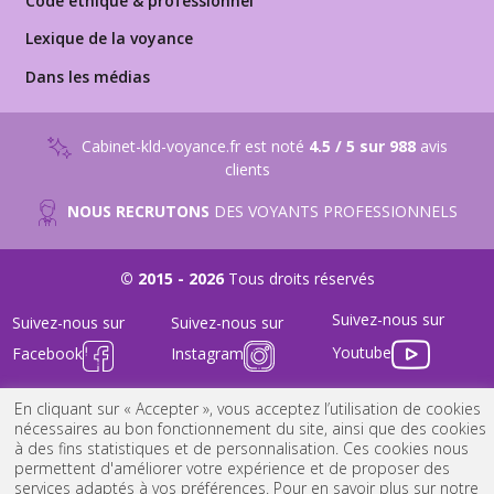
Code éthique & professionnel
Lexique de la voyance
Dans les médias
Cabinet-kld-voyance.fr est noté
4.5 / 5 sur 988
avis
clients
NOUS RECRUTONS
DES VOYANTS PROFESSIONNELS
© 2015 - 2026
Tous droits réservés
Suivez-nous sur
Suivez-nous sur
Suivez-nous sur
Youtube
Facebook
Instagram
FAQ
-
Nous Contacter
-
Mentions Légales
-
Conditions générales
En cliquant sur « Accepter », vous acceptez l’utilisation de cookies
nécessaires au bon fonctionnement du site, ainsi que des cookies
à des fins statistiques et de personnalisation. Ces cookies nous
permettent d'améliorer votre expérience et de proposer des
services adaptés à vos préférences. Pour en savoir plus sur notre