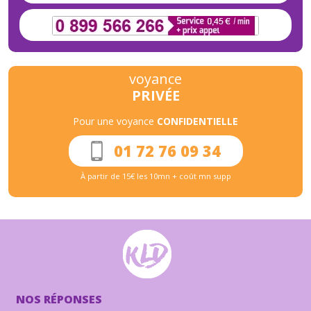
voyance
PRIVÉE
Pour une voyance
CONFIDENTIELLE
01 72 76 09 34
À partir de 15€ les 10mn + coût mn supp
NOS RÉPONSES