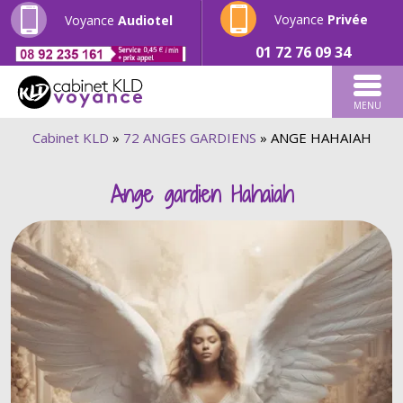
Voyance
Privée
Voyance
Audiotel
01 72 76 09 34
MENU
Cabinet KLD
»
72 ANGES GARDIENS
»
ANGE HAHAIAH
Ange gardien Hahaiah