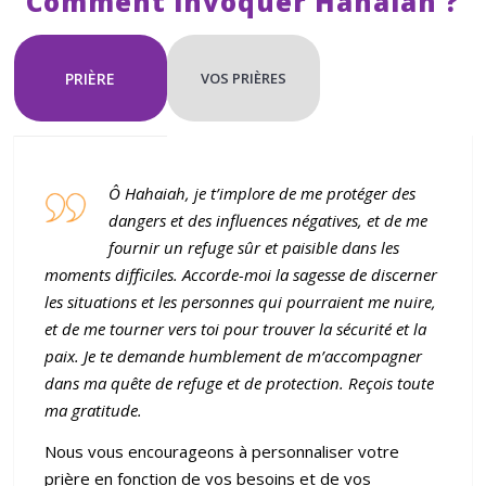
Comment invoquer Hahaiah ?
t
t
r
PRIÈRE
VOS PRIÈRES
o
u
v
Ô Hahaiah, je t’implore de me protéger des
é
dangers et des influences négatives, et de me
fournir un refuge sûr et paisible dans les
moments difficiles. Accorde-moi la sagesse de discerner
les situations et les personnes qui pourraient me nuire,
et de me tourner vers toi pour trouver la sécurité et la
paix. Je te demande humblement de m’accompagner
dans ma quête de refuge et de protection. Reçois toute
ma gratitude.
Nous vous encourageons à personnaliser votre
prière en fonction de vos besoins et de vos