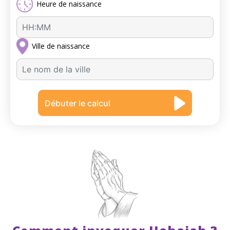
Heure de naissance
Ville de naissance
A
u
c
Débuter le calcul
u
n
r
é
s
u
l
t
a