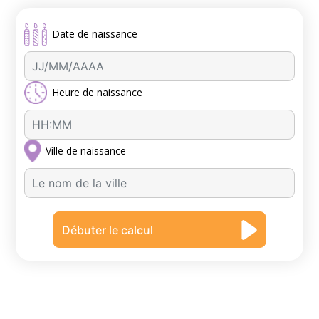
Date de naissance
Heure de naissance
Ville de naissance
A
u
c
Débuter le calcul
u
n
r
é
s