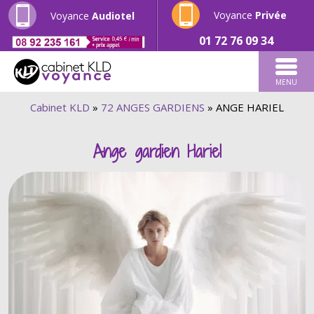
Voyance
Privée
Voyance
Audiotel
01 72 76 09 34
MENU
Cabinet KLD
»
72 ANGES GARDIENS
»
ANGE HARIEL
Ange gardien Hariel