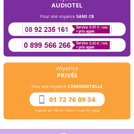
AUDIOTEL
Pour une voyance
SANS CB
voyance
PRIVÉE
Pour une voyance
CONFIDENTIELLE
01 72 76 09 34
À partir de 15€ les 10mn + coût mn supp