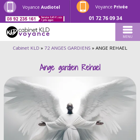
Voyance
Privée
Voyance
Audiotel
01 72 76 09 34
MENU
Cabinet KLD
»
72 ANGES GARDIENS
»
ANGE REHAEL
Ange gardien Rehael