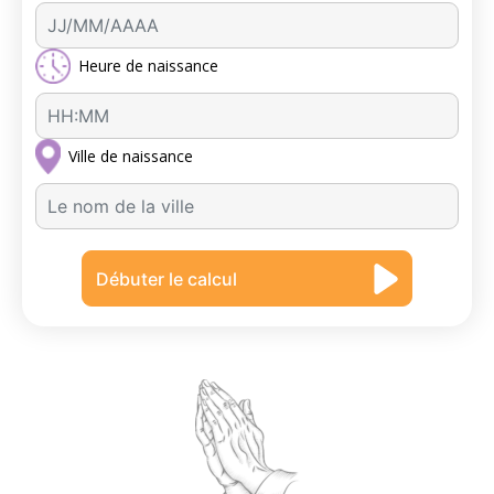
Heure de naissance
Ville de naissance
A
u
c
Débuter le calcul
u
n
r
é
s
u
l