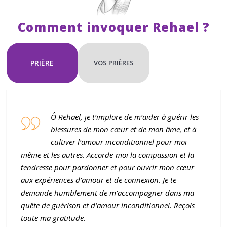
t
a
Comment invoquer Rehael ?
t
t
r
PRIÈRE
VOS PRIÈRES
o
u
v
Ô Rehael, je t’implore de m’aider à guérir les
é
blessures de mon cœur et de mon âme, et à
cultiver l’amour inconditionnel pour moi-
même et les autres. Accorde-moi la compassion et la
tendresse pour pardonner et pour ouvrir mon cœur
aux expériences d’amour et de connexion. Je te
demande humblement de m’accompagner dans ma
quête de guérison et d’amour inconditionnel. Reçois
toute ma gratitude.