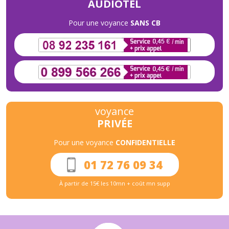
AUDIOTEL
Pour une voyance
SANS CB
voyance
PRIVÉE
Pour une voyance
CONFIDENTIELLE
01 72 76 09 34
À partir de 15€ les 10mn + coût mn supp