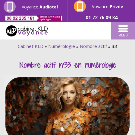
Voyance
Privée
Voyance
Audiotel
01 72 76 09 34
MENU
Cabinet KLD
»
Numérologie
»
Nombre actif
»
33
Nombre actif n°33 en numérologie