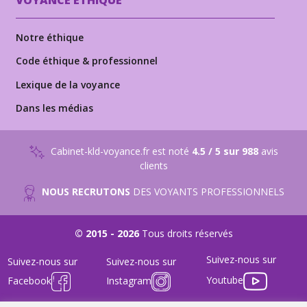
VOYANCE ÉTHIQUE
Notre éthique
Code éthique & professionnel
Lexique de la voyance
Dans les médias
Cabinet-kld-voyance.fr est noté
4.5 / 5 sur 988
avis
clients
NOUS RECRUTONS
DES VOYANTS PROFESSIONNELS
© 2015 - 2026
Tous droits réservés
Suivez-nous sur
Suivez-nous sur
Suivez-nous sur
Youtube
Facebook
Instagram