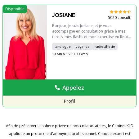
Disponible
JOSIANE
5020 consult.
Bonjour, Je suis Josiane, et je vous
accompagne en consultation grâce à mes
tarots, mes flashs et mon expertise en Reiki,
dont je suis Maître. À très bientôt pour une
tarologue
voyance
radiesthesie
séance enrichissante et lumineuse !
10 Mn à 15 € + 3 €/mn
Appelez
Profil
Afin de préserver la sphère privée de nos collaborateurs, le Cabinet KLD
applique un protocole d'anonymat professionnel. Chaque expert est