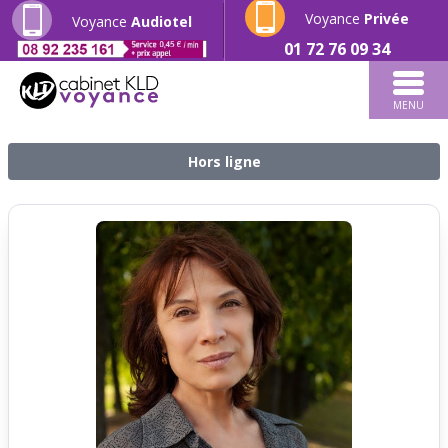
Voyance
Privée
Voyance
Audiotel
01 72 76 09 34
MENU
Hors ligne