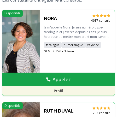
Les consultants ont également consulté…
Disponible
NORA
4617 consult.
Je m'appelle Nora. Je suis numérologue-
tarologue et j'exerce depuis 23 ans. Je suis
heureuse de mettre mon art et mon savoir
pour vous guider et vous accompagner
tarologue
numerologue
voyance
dans toutes vos interrogations. J'ai
développé personnellement une technique
10 Mn à 15 € + 3 €/mn
de voyance constructive qui me permet déjà
de vous assurer que vous serez meilleurs et
plus lumineux après m'avoir appelée ! Et çà
c'est magique !
Appelez
Profil
Disponible
RUTH DUVAL
292 consult.