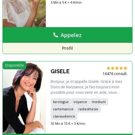
général. Je serai très heureuse de vous
5 Mn à 5 € + 4 €/mn
accompagner lors de notre échange !
Appelez
Profil
Disponible
GISELE
16476 consult.
Bonjour, je m'appelle Gisèle. Grâce à mes
Dons de Naissance, je fais toujours mon
possible pour vous venir en aide, vous
éclairer sur votre avenir et vous apporter,
tarologue
voyance
medium
par mon ressenti de Medium et mes flashs
de Voyante mais aussi avec les précisions
cartomancie
radiesthesie
que m'indiquent mes Tarots, mes Cartes et
clairaudience
mon Pendule, des réponses sincères aux
10 Mn à 15 € + 3 €/mn
questions que vous vous posez et, ce,
quelque soit votre problème. Vous pouvez