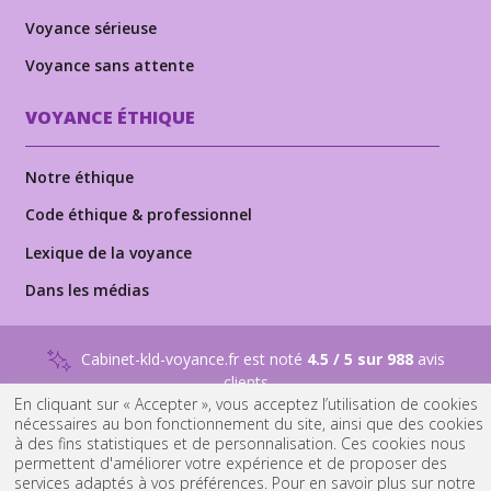
Voyance sérieuse
Voyance sans attente
VOYANCE ÉTHIQUE
Notre éthique
Code éthique & professionnel
Lexique de la voyance
Dans les médias
Cabinet-kld-voyance.fr est noté
4.5 / 5 sur 988
avis
clients
En cliquant sur « Accepter », vous acceptez l’utilisation de cookies
nécessaires au bon fonctionnement du site, ainsi que des cookies
NOUS RECRUTONS
DES VOYANTS PROFESSIONNELS
à des fins statistiques et de personnalisation. Ces cookies nous
permettent d'améliorer votre expérience et de proposer des
services adaptés à vos préférences. Pour en savoir plus sur notre
© 2015 - 2026
Tous droits réservés