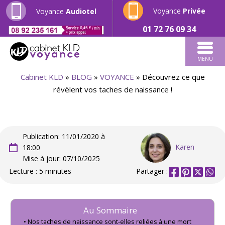
Voyance
Privée
Voyance
Audiotel
01 72 76 09 34
MENU
Cabinet KLD
»
BLOG
»
VOYANCE
»
Découvrez ce que
révèlent vos taches de naissance !
Publication: 11/01/2020 à
Karen
18:00
Mise à jour: 07/10/2025
Lecture : 5 minutes
Partager :
Au Sommaire
Nos taches de naissance sont-elles reliées à une mort