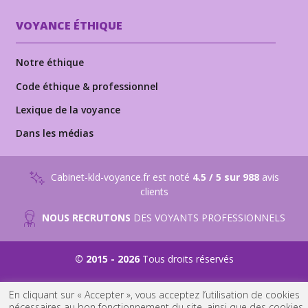
VOYANCE ÉTHIQUE
Notre éthique
Code éthique & professionnel
Lexique de la voyance
Dans les médias
Cabinet-kld-voyance.fr est noté
4.5 / 5 sur 988
avis
clients
NOUS RECRUTONS
DES VOYANTS PROFESSIONNELS
© 2015 - 2026
Tous droits réservés
Suivez-nous sur
Suivez-nous sur
Suivez-nous sur
En cliquant sur « Accepter », vous acceptez l’utilisation de cookies
Youtube
Facebook
Instagram
nécessaires au bon fonctionnement du site, ainsi que des cookies