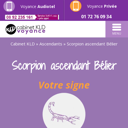
Voyance
Privée
Voyance
Audiotel
01 72 76 09 34
MENU
Cabinet KLD
»
Ascendants
»
Scorpion ascendant Bélier
Scorpion ascendant Bélier
Votre signe