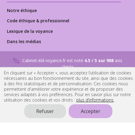
Notre éthique
Code éthique & professionnel
Lexique de la voyance
Dans les médias
Cabinet-kld-voyance.fr est noté
4.5 / 5 sur 988
avis
clients
En cliquant sur « Accepter », vous acceptez l’utilisation de cookies
nécessaires au bon fonctionnement du site, ainsi que des cookies
NOUS RECRUTONS
DES VOYANTS PROFESSIONNELS
à des fins statistiques et de personnalisation. Ces cookies nous
permettent d'améliorer votre expérience et de proposer des
services adaptés à vos préférences. Pour en savoir plus sur notre
© 2015 - 2026
Tous droits réservés
utilisation des cookies et vos droits :
plus d’informations
.
Suivez-nous sur
Suivez-nous sur
Suivez-nous sur
Refuser
Accepter
Youtube
Facebook
Instagram
FAQ
-
Nous Contacter
-
Mentions Légales
-
Conditions générales