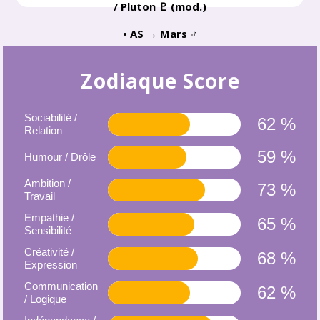
/ Pluton ♇ (mod.)
• AS → Mars ♂
Zodiaque Score
Sociabilité /
62 %
Relation
59 %
Humour / Drôle
Ambition /
73 %
Travail
Empathie /
65 %
Sensibilité
Créativité /
68 %
Expression
Communication
62 %
/ Logique