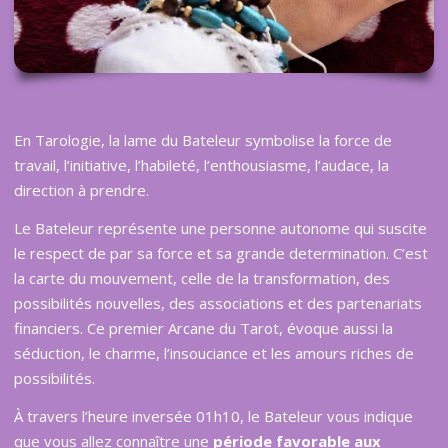
En Tarologie, la lame du Bateleur symbolise la force de
travail, l’initiative, l’habileté, l’enthousiasme, l’audace, la
direction à prendre.
Le Bateleur représente une personne autonome qui suscite
le respect de par sa force et sa grande determination. C’est
la carte du mouvement, celle de la transformation, des
possibilités nouvelles, des associations et des partenariats
financiers. Ce premier Arcane du Tarot, évoque aussi la
séduction, le charme, l’insouciance et les amours riches de
possibilités.
À travers l’heure inversée 01h10, le Bateleur vous indique
que vous allez connaître une
période favorable aux