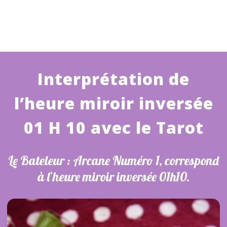
Interprétation de
l’heure miroir inversée
01 H 10 avec le Tarot
Le Bateleur : Arcane Numéro 1, correspond
à l’heure miroir inversée 01h10.