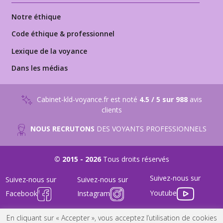
Notre éthique
Code éthique & professionnel
Lexique de la voyance
Dans les médias
Cabinet-kld-voyance.fr est noté
4.5 / 5 sur 988
avis
clients
NOUS RECRUTONS
DES VOYANTS PROFESSIONNELS
© 2015 - 2026
Tous droits réservés
Suivez-nous sur
Suivez-nous sur
Suivez-nous sur
Youtube
Facebook
Instagram
FAQ
-
Nous Contacter
-
Mentions Légales
-
Conditions générales
En cliquant sur « Accepter », vous acceptez l’utilisation de cookies