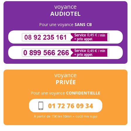
voyance
AUDIOTEL
Pour une voyance
SANS CB
voyance
PRIVÉE
Pour une voyance
CONFIDENTIELLE
01 72 76 09 34
À partir de 15€ les 10mn + coût mn supp