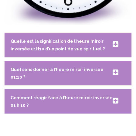
Quelle est la signification de l’heure miroir
inversée 01H10 d’un point de vue spirituel ?
Quel sens donner à l’heure miroir inversée
01:10 ?
Comment réagir face à l’heure miroir inversée
01 h 10 ?