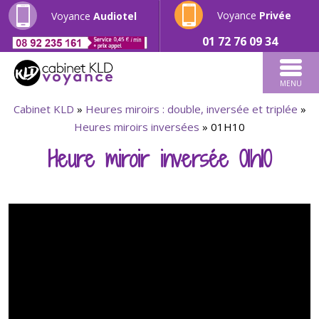
Voyance
Privée
Voyance
Audiotel
01 72 76 09 34
MENU
Cabinet KLD
»
Heures miroirs : double, inversée et triplée
»
Heures miroirs inversées
»
01H10
Heure miroir inversée 01h10