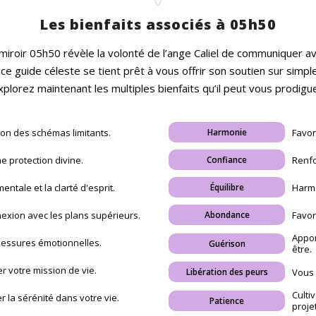
Les bienfaits associés à 05h50
miroir 05h50 révèle la volonté de l’ange Caliel de communiquer a
 ce guide céleste se tient prêt à vous offrir son soutien sur simp
xplorez maintenant les multiples bienfaits qu’il peut vous prodigue
tion des schémas limitants.
Favor
Harmonie
e protection divine.
Renfo
Confiance
mentale et la clarté d'esprit.
Harmo
Équilibre
nexion avec les plans supérieurs.
Favor
Abondance
Appor
blessures émotionnelles.
Guérison
être.
r votre mission de vie.
Vous 
Libération des peurs
Culti
r la sérénité dans votre vie.
Patience
proje