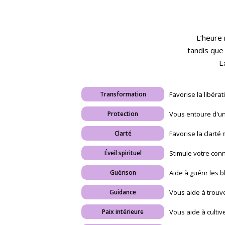
L’heure 
tandis que
E
Favorise la libéra
Transformation
Vous entoure d'un
Protection
Favorise la clarté 
Clarté
Stimule votre con
Éveil spirituel
Aide à guérir les 
Guérison
Vous aide à trouve
Guidance
Vous aide à cultive
Paix intérieure