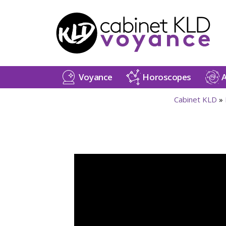
Voyance
Horoscopes
A
Cabinet KLD
»