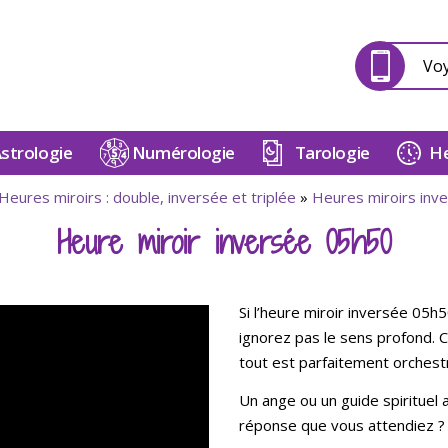
Vo
strologie
Numérologie
Tarologie
He
Heures miroirs : double, inversée et triplée
»
Heures miroirs inv
Heure miroir inversée 05h50
Si l’heure miroir inversée 05h
ignorez pas le sens profond. Car
tout est parfaitement orchest
Un ange ou un guide spirituel a
réponse que vous attendiez ?