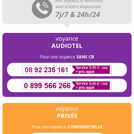
Nos voyants & Médiums
sont à votre disposition
7j/7 & 24h/24
voyance
AUDIOTEL
Pour une voyance
SANS CB
voyance
PRIVÉE
Pour une voyance
CONFIDENTIELLE