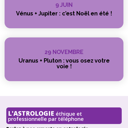
9 JUIN
Vénus + Jupiter : c’est Noël en été !
29 NOVEMBRE
Uranus + Pluton : vous osez votre
voie !
L'ASTROLOGIE
éthique et
professionnelle par téléphone