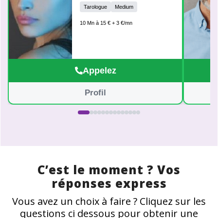
dans tous les domaines de votre
Tarologue
Medium
vie, ainsi qu'en coaching
10 Mn à 15 € + 3 €/mn
personnalisé. Au plaisir de vous
retrouver pour un moment d'écoute
et de partage.
Appelez
Profil
C’est le moment ? Vos
réponses express
Vous avez un choix à faire ? Cliquez sur les
questions ci dessous pour obtenir une