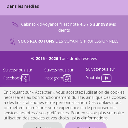
Dans les médias
Cabinet-kld-voyance.fr est noté
4.5 / 5 sur 988
avis
clients
NOUS RECRUTONS
DES VOYANTS PROFESSIONNELS
© 2015 - 2026
Tous droits réservés
Suivez-nous sur
Suivez-nous sur
Suivez-nous sur
Youtube
Facebook
Instagram
FAQ
-
Nous Contacter
-
Mentions Légales
-
Conditions générales
En cliquant sur « Accepter », vous acceptez l’utilisation de cookies
nécessaires au bon fonctionnement du site, ainsi que des cookies
à des fins statistiques et de personnalisation. Ces cookies nous
permettent d'améliorer votre expérience et de proposer des
services adaptés à vos préférences. Pour en savoir plus sur notre
utilisation des cookies et vos droits :
plus d’informations
.