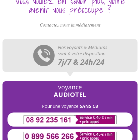
Vous voulez en savoir plus, votre
avenir vous préoccupe ?
Contactez nous immédiatement
Nos voyants & Médiums
sont à votre disposition
7j/7 & 24h/24
voyance
AUDIOTEL
Pour une voyance
SANS CB