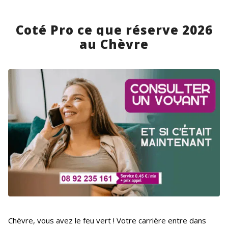
Ensemble, nous éclairerons votre
chemin pour avancer avec sérénité
dans tous les aspects de votre vie.
Coté Pro ce que réserve 2026
Au plaisir de vous accompagner,
au Chèvre
RUTH DUVAL
Chèvre, vous avez le feu vert ! Votre carrière entre dans