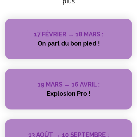
plus
17 FÉVRIER → 18 MARS :
On part du bon pied !
19 MARS → 16 AVRIL :
Explosion Pro !
13 AOÛT → 10 SEPTEMBRE :