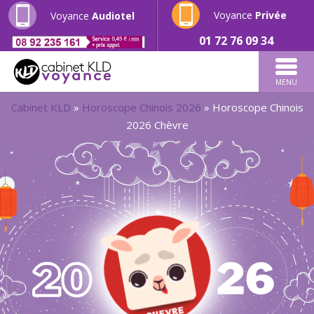
Voyance
Privée
Voyance
Audiotel
01 72 76 09 34
MENU
Cabinet KLD
»
Horoscope Chinois 2026
»
Horoscope Chinois
2026 Chèvre