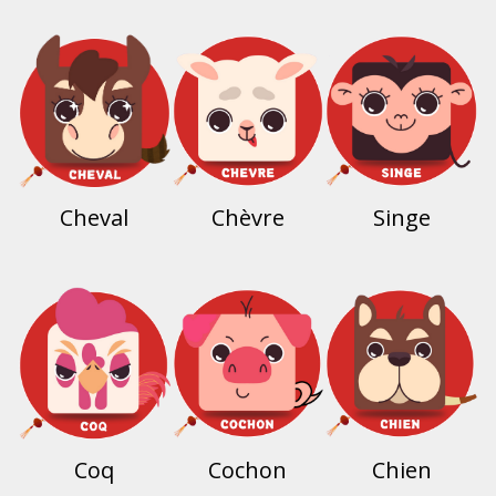
Cheval
Chèvre
Singe
Coq
Cochon
Chien