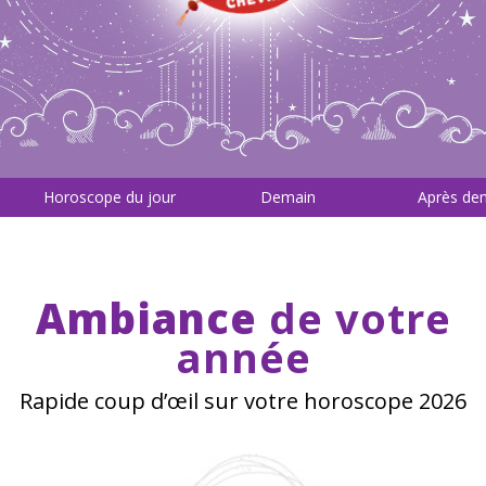
Horoscope du jour
Demain
Après de
Ambiance
de votre
année
Rapide coup d’œil sur votre horoscope 2026