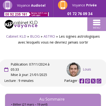
Voyance
Privée
Voyance
Audiotel
01 72 76 09 34
MENU
Cabinet KLD
»
BLOG
»
ASTRO
»
Les signes astrologiques
avec lesquels vous ne devriez jamais sortir
Publication: 07/11/2024 à
Louis
05:33
Mise à jour: 21/01/2025
Lecture : 9 minutes
Partager :
Au Sommaire
Bélier (21 mars – 19 avril)