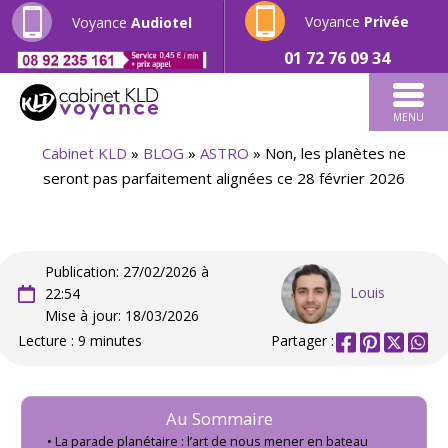
Voyance
Privée
Voyance
Audiotel
01 72 76 09 34
MENU
Cabinet KLD
»
BLOG
»
ASTRO
»
Non, les planètes ne
seront pas parfaitement alignées ce 28 février 2026
Publication: 27/02/2026 à
Louis
22:54
Mise à jour: 18/03/2026
Lecture : 9 minutes
Partager :
Au Sommaire
La parade planétaire : l’art de nous mener en bateau