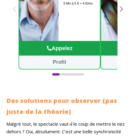
‹
›
5 Mn à 5 € + 4 €/mn
suis médium pur,
je n'ai besoin que
de votre voix, de
votre prénom et de
votre date de
naissance. Je vous
attends avec
plaisir, à tout de
Appelez
suite.
Profil
Des solutions pour observer (pas
juste de la théorie)
Malgré tout, le spectacle vaut-il le coup de mettre le nez
dehors ? Oui, absolument. C’est une belle synchronicité