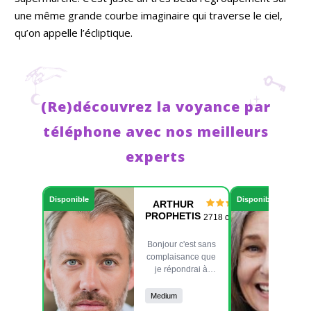
une même grande courbe imaginaire qui traverse le ciel,
qu’on appelle l’écliptique.
(Re)découvrez la voyance par
téléphone avec nos meilleurs
experts
Disponible
Disponible
ARTHUR
PROPHETIS
2718 consult.
Bonjour c'est sans
complaisance que
je répondrai à
toutes vos
questions et sans
Medium
aucun tabou. je