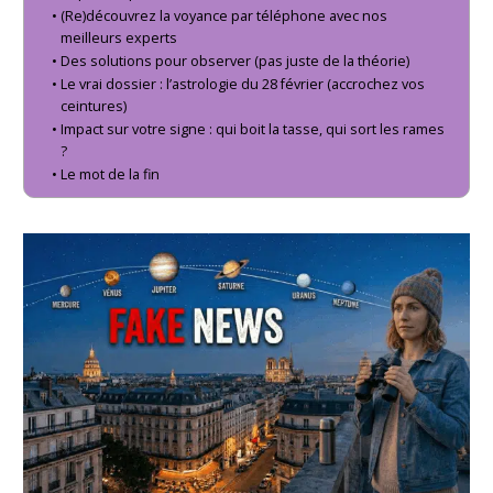
(Re)découvrez la voyance par téléphone avec nos
meilleurs experts
Des solutions pour observer (pas juste de la théorie)
Le vrai dossier : l’astrologie du 28 février (accrochez vos
ceintures)
Impact sur votre signe : qui boit la tasse, qui sort les rames
?
Le mot de la fin