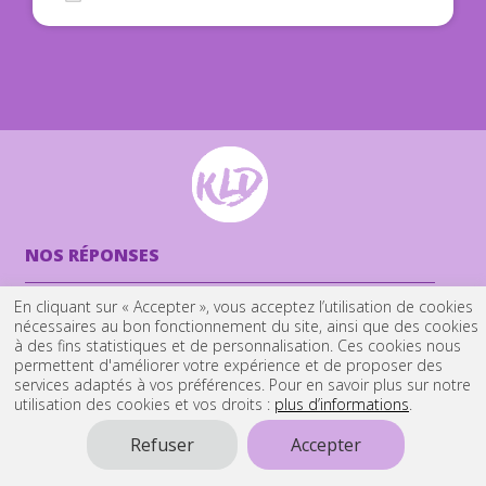
NOS RÉPONSES
En cliquant sur « Accepter », vous acceptez l’utilisation de cookies
Voyance Audiotel
nécessaires au bon fonctionnement du site, ainsi que des cookies
à des fins statistiques et de personnalisation. Ces cookies nous
Voyance de qualité
permettent d'améliorer votre expérience et de proposer des
services adaptés à vos préférences. Pour en savoir plus sur notre
Voyance immédiate
utilisation des cookies et vos droits :
plus d’informations
.
Voyance en ligne
Refuser
Accepter
Voyance en direct