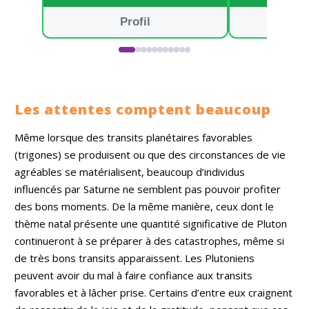
sérieux et
bienveillance, en
Profil
m’appuyant sur
vos prénoms et
dates de
naissance. Je
capte l’énergie qui
vous entoure et
m’efforce de vous
Les attentes comptent beaucoup
guider sur la
bonne direction,
Même lorsque des transits planétaires favorables
avec un regard
(trigones) se produisent ou que des circonstances de vie
spirituel et sincère.
Mes consultations
agréables se matérialisent, beaucoup d’individus
se font sans
influencés par Saturne ne semblent pas pouvoir profiter
complaisance et
sans destin
des bons moments. De la même manière, ceux dont le
prédéfini, afin de
thème natal présente une quantité significative de Pluton
vous apporter des
continueront à se préparer à des catastrophes, même si
réponses claires et
authentiques. Au
de très bons transits apparaissent. Les Plutoniens
plaisir de vous
peuvent avoir du mal à faire confiance aux transits
accueillir dans
favorables et à lâcher prise. Certains d’entre eux craignent
mon espace de
guidance.