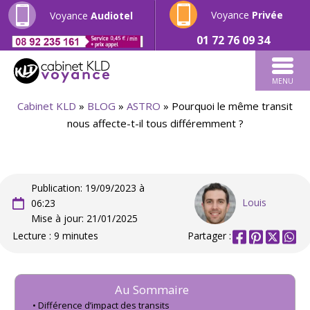
Voyance
Privée
Voyance
Audiotel
01 72 76 09 34
MENU
Cabinet KLD
»
BLOG
»
ASTRO
»
Pourquoi le même transit
nous affecte-t-il tous différemment ?
Publication: 19/09/2023 à
Louis
06:23
Mise à jour: 21/01/2025
Lecture : 9 minutes
Partager :
Au Sommaire
Différence d’impact des transits