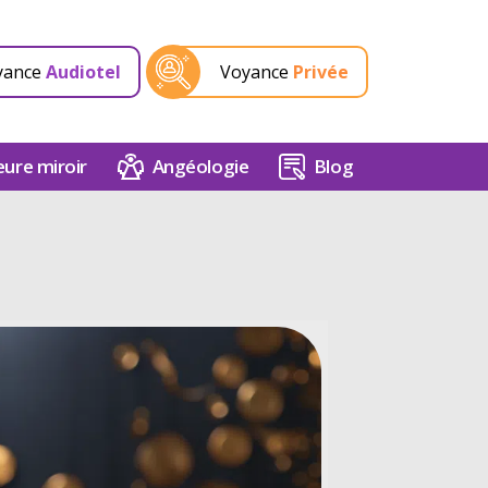
yance
Audiotel
Voyance
Privée
ure miroir
Angéologie
Blog