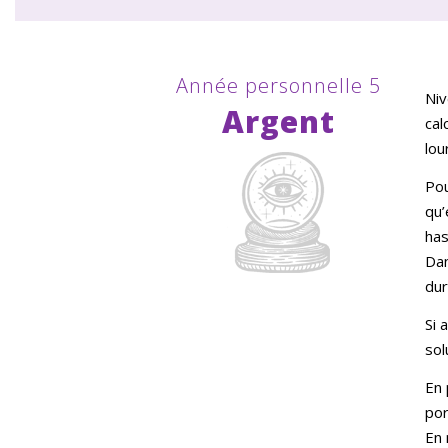
Année personnelle 5
Niv
Argent
cal
lou
Pou
qu’
has
Dan
dur
Si 
sol
En 
por
En 