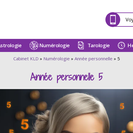
Vo
strologie
Numérologie
Tarologie
He
Cabinet KLD
»
Numérologie
»
Année personnelle
»
5
Année personnelle 5