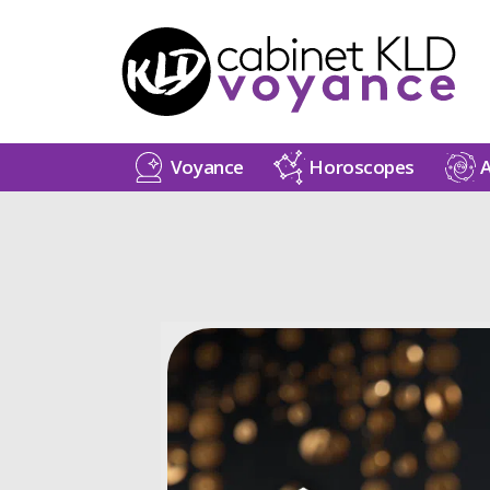
Voyance
Horoscopes
A