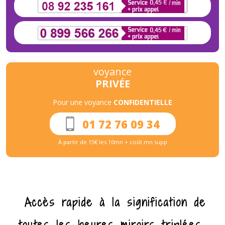
voyance
PRIVÉE
Pour une voyance
CONFIDENTIELLE
01 72 76 09 34
À partir de 15€ les 10mn + coût mn supp
Accès rapide à la signification de
toutes les heures miroirs triplées