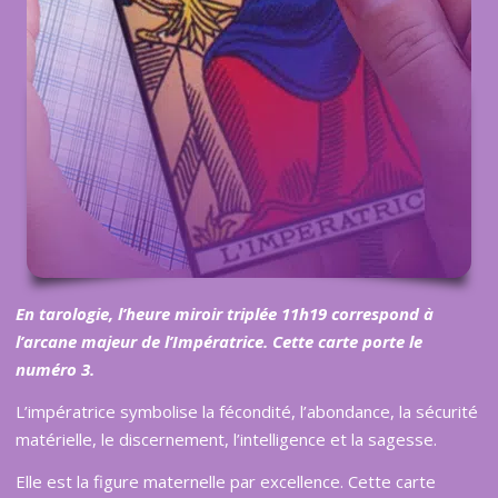
En tarologie, l
’
heure miroir triplé
e 11h19 correspond
à
l
’
arcane majeur de l
’
Impératrice. Cette carte porte le
numé
ro 3
.
L’impératrice symbolise la fécondité, l’abondance, la sécurité
matérielle, le discernement, l’intelligence et la sagesse.
Elle est la figure maternelle par excellence. Cette carte