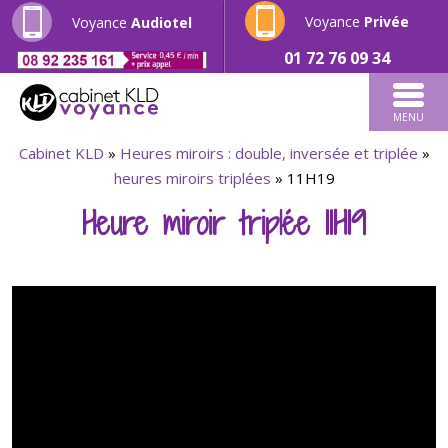
Voyance
Privée
Voyance
Audiotel
01 72 76 09 34
MENU
Cabinet KLD
»
Heures miroirs : double, inversée et triplée
»
heures miroirs triplées
»
11H19
Heure miroir triplée 11H19