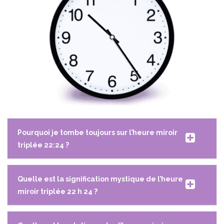
Pourquoi je tombe toujours sur l’heure miroir
triplée 22:24 ?
Quelle est la signification mystique de l’heure
miroir triplée 22 h 24 ?