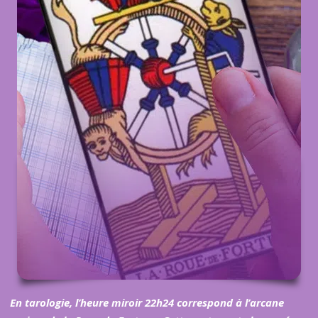
En tarologie, l
’
heure miroir 22h24 correspond à l
’
arcane