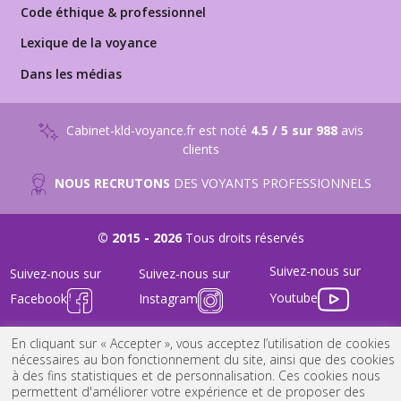
Code éthique & professionnel
Lexique de la voyance
Dans les médias
Cabinet-kld-voyance.fr est noté
4.5 / 5 sur 988
avis
clients
NOUS RECRUTONS
DES VOYANTS PROFESSIONNELS
© 2015 - 2026
Tous droits réservés
Suivez-nous sur
Suivez-nous sur
Suivez-nous sur
Youtube
Facebook
Instagram
FAQ
-
Nous Contacter
-
Mentions Légales
-
Conditions générales
En cliquant sur « Accepter », vous acceptez l’utilisation de cookies
nécessaires au bon fonctionnement du site, ainsi que des cookies
à des fins statistiques et de personnalisation. Ces cookies nous
permettent d'améliorer votre expérience et de proposer des