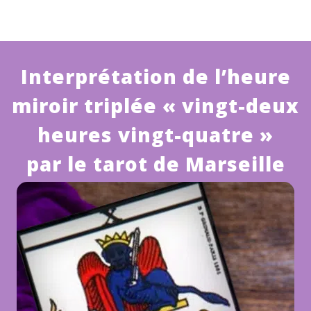
Interprétation de l’heure
miroir triplée « vingt-deux
heures vingt-quatre »
par le tarot de Marseille