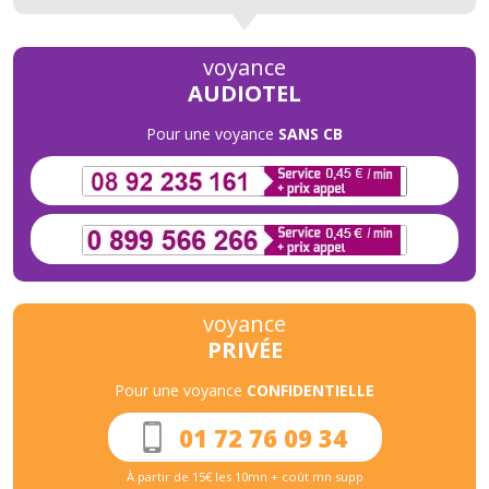
voyance
AUDIOTEL
Pour une voyance
SANS CB
voyance
PRIVÉE
Pour une voyance
CONFIDENTIELLE
01 72 76 09 34
À partir de 15€ les 10mn + coût mn supp