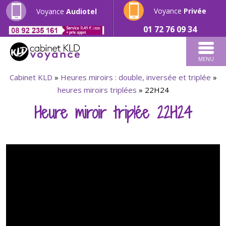
Voyance
Privée
Voyance
Audiotel
01 72 76 09 34
MENU
Cabinet KLD
»
Heures miroirs : double, inversée et triplée
»
heures miroirs triplées
»
22H24
Heure miroir triplée 22H24