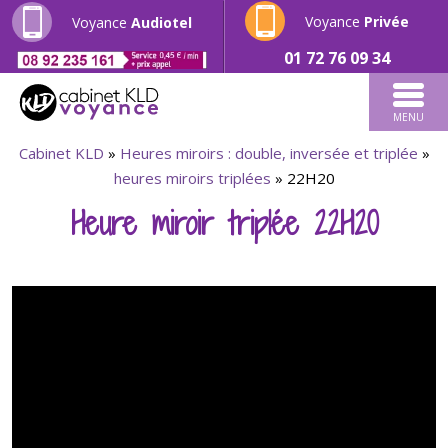
Voyance
Privée
Voyance
Audiotel
01 72 76 09 34
MENU
Cabinet KLD
»
Heures miroirs : double, inversée et triplée
»
heures miroirs triplées
»
22H20
Heure miroir triplée 22H20