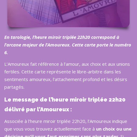
En tarologie, l
’
heure miroir triplé
e 22h20 correspond
à
l
’
arcane majeur de l
’
Amoureux. Cette carte porte le numé
ro
6
.
L’Amoureux fait référence à l’amour, aux choix et aux unions
fertiles. Cette carte représente le libre-arbitre dans les
sentiments amoureux, l’attachement profond et les désirs
partagés.
Le message de l’heure miroir triplée 22h20
délivré par l’Amoureux :
Associée à l’heure miroir triplée 22h20, l’Amoureux indique
que vous vous trouvez actuellement face à
un choix ou une
décision qu
’
il vous faut exprimer sans plus tarder
. Si