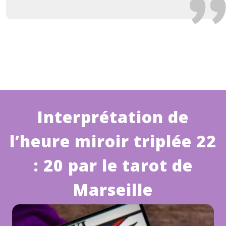
Interprétation de
l’heure miroir triplée 22
: 20 par le tarot de
Marseille