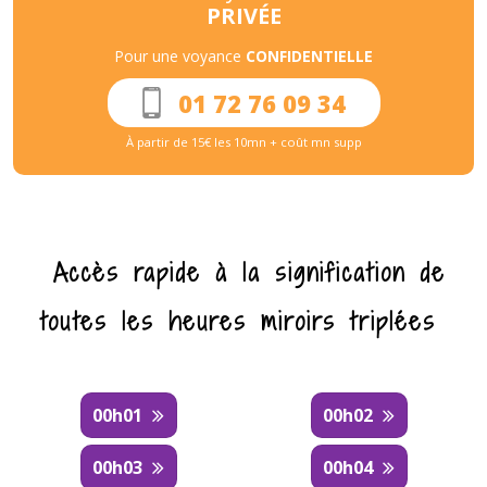
PRIVÉE
Pour une voyance
CONFIDENTIELLE
01 72 76 09 34
À partir de 15€ les 10mn + coût mn supp
Accès rapide à la signification de
toutes les heures miroirs triplées
00h01
00h02
00h03
00h04