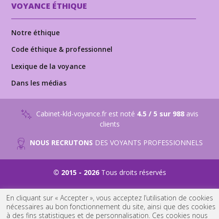
VOYANCE ÉTHIQUE
Notre éthique
Code éthique & professionnel
Lexique de la voyance
Dans les médias
Cabinet-kld-voyance.fr est noté
4.5 / 5 sur 988
avis
clients
NOUS RECRUTONS
DES VOYANTS PROFESSIONNELS
© 2015 - 2026
Tous droits réservés
Suivez-nous sur
Suivez-nous sur
Suivez-nous sur
En cliquant sur « Accepter », vous acceptez l’utilisation de cookies
Youtube
Facebook
Instagram
nécessaires au bon fonctionnement du site, ainsi que des cookies
à des fins statistiques et de personnalisation. Ces cookies nous