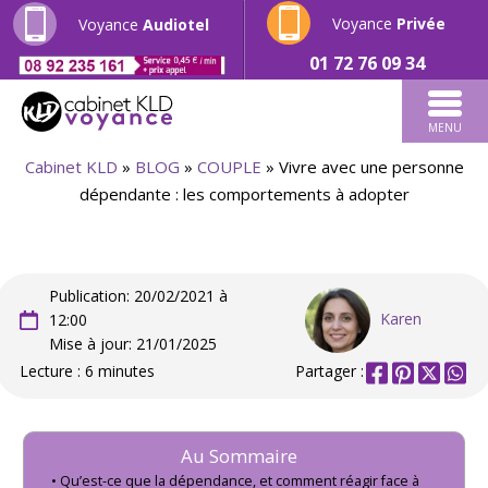
Voyance
Privée
Voyance
Audiotel
01 72 76 09 34
MENU
Cabinet KLD
»
BLOG
»
COUPLE
»
Vivre avec une personne
dépendante : les comportements à adopter
Publication: 20/02/2021 à
Karen
12:00
Mise à jour: 21/01/2025
Lecture : 6 minutes
Partager :
Au Sommaire
Qu’est-ce que la dépendance, et comment réagir face à