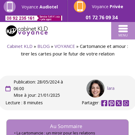
Voyance
Privée
Voyance
Audiotel
01 72 76 09 34
MENU
Cabinet KLD
»
BLOG
»
VOYANCE
»
Cartomancie et amour :
tirer les cartes pour le futur de votre relation
Publication: 28/05/2024 à
lara
06:00
Mise à jour: 21/01/2025
Lecture : 8 minutes
Partager :
Au Sommaire
La cartomancie : un miroir pour les relations