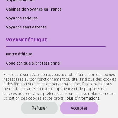
Cabinet de Voyance en France
Voyance sérieuse
Voyance sans attente
VOYANCE ÉTHIQUE
Notre éthique
Code éthique & professionnel
Lexique de la voyance
En cliquant sur « Accepter », vous acceptez l’utilisation de cookies
nécessaires au bon fonctionnement du site, ainsi que des cookies
Dans les médias
à des fins statistiques et de personnalisation. Ces cookies nous
permettent d'améliorer votre expérience et de proposer des
services adaptés à vos préférences. Pour en savoir plus sur notre
Cabinet-kld-voyance.fr est noté
4.5 / 5 sur 988
avis
utilisation des cookies et vos droits :
plus d’informations
.
clients
Refuser
Accepter
NOUS RECRUTONS
DES VOYANTS PROFESSIONNELS