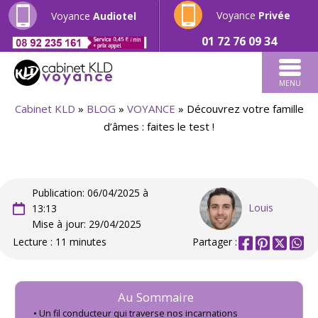
Voyance
Privée
Voyance
Audiotel
01 72 76 09 34
MENU
Cabinet KLD
»
BLOG
»
VOYANCE
»
Découvrez votre famille
d’âmes : faites le test !
Publication: 06/04/2025 à
Louis
13:13
Mise à jour: 29/04/2025
Lecture : 11 minutes
Partager :
Au Sommaire
Un fil conducteur qui traverse nos incarnations