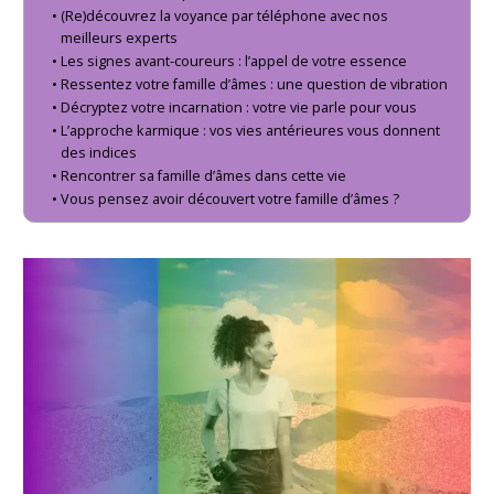
(Re)découvrez la voyance par téléphone avec nos
meilleurs experts
Les signes avant-coureurs : l’appel de votre essence
Ressentez votre famille d’âmes : une question de vibration
Décryptez votre incarnation : votre vie parle pour vous
L’approche karmique : vos vies antérieures vous donnent
des indices
Rencontrer sa famille d’âmes dans cette vie
Vous pensez avoir découvert votre famille d’âmes ?