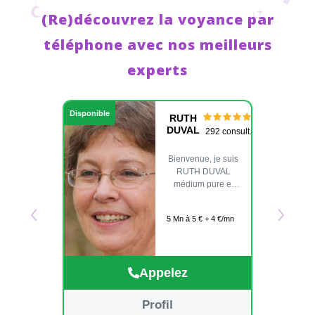
(Re)découvrez la voyance par
téléphone avec nos meilleurs
experts
Disponible
RUTH
DUVAL
292 consult.
Bienvenue, je suis
RUTH DUVAL
médium pure et
‹
›
tarologue. Ma
connexion se fait
5 Mn à 5 € + 4 €/mn
naturellement
grâce à votre voix,
qui ouvre la porte
à des visions et
Appelez
des réponses
adaptées à vos
besoins. Pour
Profil
affiner ces