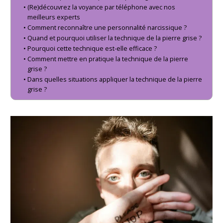
(Re)découvrez la voyance par téléphone avec nos
meilleurs experts
Comment reconnaître une personnalité narcissique ?
Quand et pourquoi utiliser la technique de la pierre grise ?
Pourquoi cette technique est-elle efficace ?
Comment mettre en pratique la technique de la pierre
grise ?
Dans quelles situations appliquer la technique de la pierre
grise ?