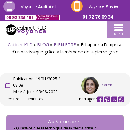
Voyance
Privée
Voyance
Audiotel
01 72 76 09 34
MENU
Cabinet KLD
»
BLOG
»
BIEN ETRE
»
Échapper à l’emprise
d’un narcissique grâce à la méthode de la pierre grise
Publication: 19/01/2025 à
Karen
08:08
Mise à jour: 05/08/2025
Lecture : 11 minutes
Partager :
Au Sommaire
Qu’est-ce que la technique de la pierre grise ?