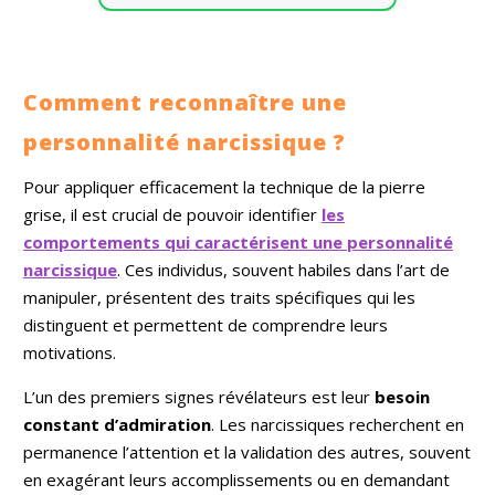
messages, j’utilise
des outils comme
le tarot de Belline,
le tarot de
Marseille et le jeu
Comment reconnaître une
d’Indira, enrichis
par mes
personnalité narcissique ?
connaissances en
astrologie.
Pour appliquer efficacement la technique de la pierre
J’accorde
grise, il est crucial de pouvoir identifier
les
également une
attention
comportements qui caractérisent une personnalité
particulière à la
narcissique
. Ces individus, souvent habiles dans l’art de
communication
animale, qui me
manipuler, présentent des traits spécifiques qui les
permet d’entrer en
distinguent et permettent de comprendre leurs
lien avec vos
motivations.
compagnons et de
comprendre leurs
messages.
L’un des premiers signes révélateurs est leur
besoin
Sincérité,
constant d’admiration
. Les narcissiques recherchent en
empathie et
permanence l’attention et la validation des autres, souvent
bienveillance
guident chacune
en exagérant leurs accomplissements ou en demandant
de mes