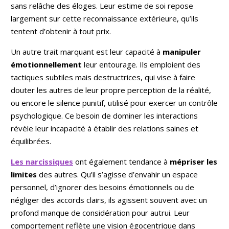
sans relâche des éloges. Leur estime de soi repose
consultations.
Ensemble, nous
largement sur cette reconnaissance extérieure, qu’ils
éclairerons votre
tentent d’obtenir à tout prix.
chemin pour
avancer avec
Un autre trait marquant est leur capacité à
manipuler
sérénité dans tous
les aspects de
émotionnellement
leur entourage. Ils emploient des
votre vie. Au plaisir
tactiques subtiles mais destructrices, qui vise à faire
de vous
douter les autres de leur propre perception de la réalité,
accompagner,
RUTH DUVAL
ou encore le silence punitif, utilisé pour exercer un contrôle
psychologique. Ce besoin de dominer les interactions
révèle leur incapacité à établir des relations saines et
équilibrées.
Les narcissiques
ont également tendance à
mépriser les
limites
des autres. Qu’il s’agisse d’envahir un espace
personnel, d’ignorer des besoins émotionnels ou de
négliger des accords clairs, ils agissent souvent avec un
profond manque de considération pour autrui. Leur
comportement reflète une vision égocentrique dans