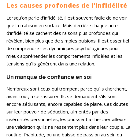
comprendre, et à
Les causes profondes de l’infidélité
emprunter le
chemin qui mène à
Lorsqu’on parle d’infidélité, il est souvent facile de ne voir
votre
que la trahison en surface. Mais derrière chaque acte
épanouissement.
Parfois, les vérités
d’infidélité se cachent des raisons plus profondes qui
que je partage
révèlent bien plus que de simples pulsions. Il est essentiel
peuvent être
difficiles à
de comprendre ces dynamiques psychologiques pour
entendre, mais
mieux appréhender les comportements infidèles et les
elles sont toujours
tensions qu’ils génèrent dans une relation.
là pour vous
permettre
d’évoluer. Chaque
Un manque de confiance en soi
consultation est
une porte ouverte
Nombreux sont ceux qui trompent parce qu’ils cherchent,
vers des réponses,
avant tout, à se rassurer. Ils se demandent s’ils sont
des opportunités
et, souvent, un
encore séduisants, encore capables de plaire. Ces doutes
nouveau départ.
sur leur pouvoir de séduction, alimentés par des
Je ne suis pas là
pour juger, mais
insécurités personnelles, les poussent à chercher ailleurs
pour
une validation qu’ils ne ressentent plus dans leur couple. La
accompagner,
routine, l’habitude, ou une baisse de passion au sein du
avec respect et