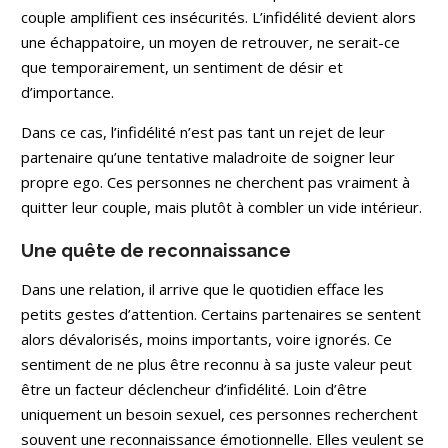
authenticité. Si
couple amplifient ces insécurités. L’infidélité devient alors
vous êtes prêt(e) à
une échappatoire, un moyen de retrouver, ne serait-ce
explorer ce que
que temporairement, un sentiment de désir et
l’avenir vous
réserve, je suis ici
d’importance.
pour vous. Osez
franchir le seuil. Je
Dans ce cas, l’infidélité n’est pas tant un rejet de leur
suis prête à vous
partenaire qu’une tentative maladroite de soigner leur
accueillir."😊
propre ego. Ces personnes ne cherchent pas vraiment à
quitter leur couple, mais plutôt à combler un vide intérieur.
Une quête de reconnaissance
Dans une relation, il arrive que le quotidien efface les
petits gestes d’attention. Certains partenaires se sentent
alors dévalorisés, moins importants, voire ignorés. Ce
sentiment de ne plus être reconnu à sa juste valeur peut
être un facteur déclencheur d’infidélité. Loin d’être
uniquement un besoin sexuel, ces personnes recherchent
souvent une reconnaissance émotionnelle. Elles veulent se