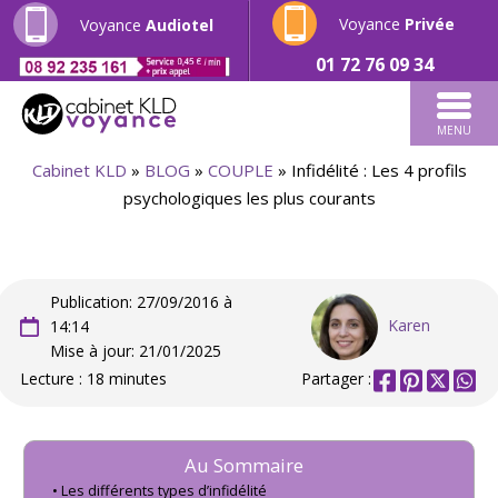
Voyance
Privée
Voyance
Audiotel
01 72 76 09 34
MENU
Cabinet KLD
»
BLOG
»
COUPLE
»
Infidélité : Les 4 profils
psychologiques les plus courants
Publication: 27/09/2016 à
Karen
14:14
Mise à jour: 21/01/2025
Lecture : 18 minutes
Partager :
Au Sommaire
Les différents types d’infidélité