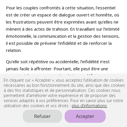
Pour les couples confrontés à cette situation, l’essentiel
est de créer un espace de dialogue ouvert et honnête, où
les frustrations peuvent être exprimées avant qu’elles ne
mènent à des actes de trahison. En travaillant sur l’intimité
émotionnelle, la communication et la gestion des tensions,
il est possible de prévenir l’infidélité et de renforcer la
relation.
Qu’elle soit répétitive ou accidentelle, l’infidélité n’est
jamais facile à affronter. Pourtant, elle peut être une
opportunité pour repenser la relation, redéfinir ses
En cliquant sur « Accepter », vous acceptez l’utilisation de cookies
attentes, et, dans certains cas, reconstruire un couple plus
nécessaires au bon fonctionnement du site, ainsi que des cookies
fort et plus uni. Dans d’autres, elle peut marquer la fin
à des fins statistiques et de personnalisation. Ces cookies nous
permettent d'améliorer votre expérience et de proposer des
d’une relation qui n’a plus de bases solides. L’important,
services adaptés à vos préférences. Pour en savoir plus sur notre
dans tous les cas, est de comprendre que l’infidélité est
utilisation des cookies et vos droits :
plus d’informations
.
souvent le révélateur d’un besoin ou d’un manque, et non
Refuser
Accepter
simplement un acte de trahison sans profondeur.