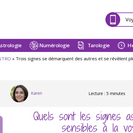
Vo
strologie
Numérologie
Tarologie
He
STRO
»
Trois signes se démarquent des autres et se révèlent pl
Karen
Lecture : 5 minutes
Quels sont les signes as
sensibles à la