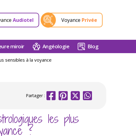
yance
Audiotel
Voyance
Privée
ure miroir
Angéologie
Blog
us sensibles à la voyance
Partager :
trologiques les plus
 voyance ?