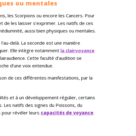
qui m
ques ou mentales
lien
et de
ons, les Scorpions ou encore les Cancers. Pour
messages.
empat
 et de les laisser s’exprimer. Les natifs de ces
guid
médiumnité, aussi bien physiques ou mentales.
consu
nous 
l’au-delà. La seconde est une manière
chemi
sérén
quer. Elle intègre notamment
la clairvoyance
aspect
airaudience. Cette faculté d’audition se
plais
roche d’une voix entendue.
acco
DUV
son de ces différentes manifestations, par la
acultés et à un développement régulier, certains
. Les natifs des signes du Poissons, du
 pour révéler leurs
capacités de voyance