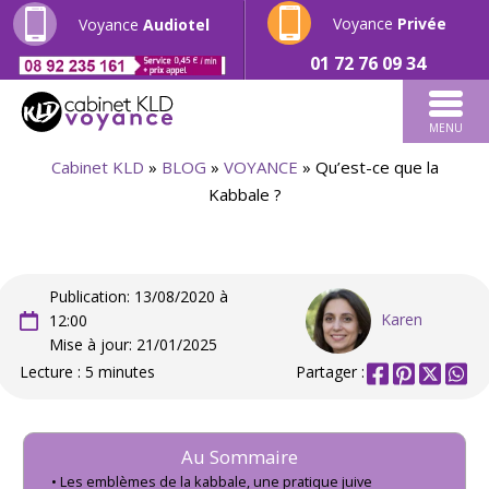
Voyance
Privée
Voyance
Audiotel
01 72 76 09 34
MENU
Cabinet KLD
»
BLOG
»
VOYANCE
»
Qu’est-ce que la
Kabbale ?
Publication: 13/08/2020 à
Karen
12:00
Mise à jour: 21/01/2025
Lecture : 5 minutes
Partager :
Au Sommaire
Les emblèmes de la kabbale, une pratique juive