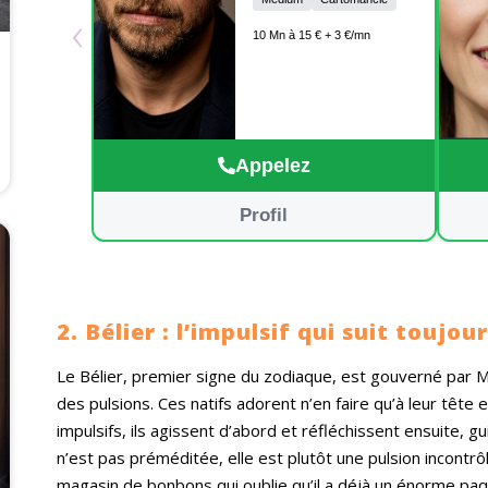
‹
Découvrez votre chemin et
trouvez la paix intérieure.
10 Mn à 15 € + 3 €/mn
Avec un don médiumnique
unique et une expertise
professionnelle, je vous
guide avec compassion et
soutien vers un avenir plus
lumineux.
Appelez
Profil
2. Bélier : l’impulsif qui suit toujou
Le Bélier, premier signe du zodiaque, est gouverné par Ma
des pulsions. Ces natifs adorent n’en faire qu’à leur tête 
impulsifs, ils agissent d’abord et réfléchissent ensuite, gui
n’est pas préméditée, elle est plutôt une pulsion incontr
magasin de bonbons qui oublie qu’il a déjà un énorme paq