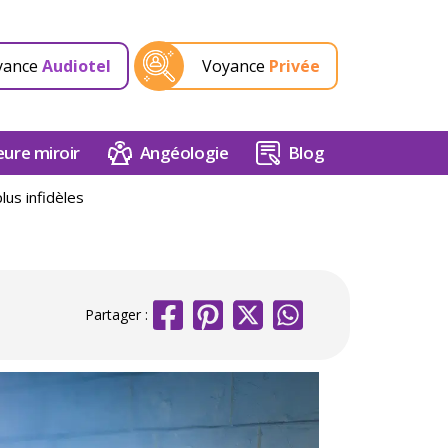
yance
Audiotel
Voyance
Privée
ure miroir
Angéologie
Blog
lus infidèles
Partager :