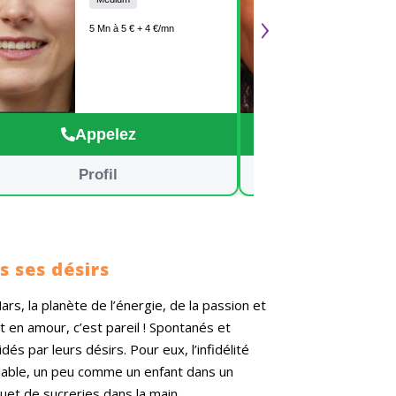
›
professionnel. C'est
honnê
l'occasion de la mise en
consu
5 Mn à 5 € + 4 €/mn
place d'un véritable
compl
accompagnement face aux
vérit
doutes et questions qui se
seule
posent à vous. A très vite
authe
avec plaisir.💜
réell
avancer. Je su
Appelez
Appe
écout
des r
effica
Profil
Profi
BLA
rs ses désirs
rs, la planète de l’énergie, de la passion et
et en amour, c’est pareil ! Spontanés et
dés par leurs désirs. Pour eux, l’infidélité
ôlable, un peu comme un enfant dans un
uet de sucreries dans la main.