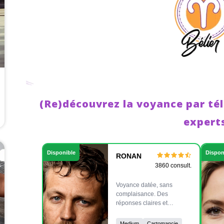
(Re)découvrez la voyance par té
expert
Disponible
Dispon
RONAN
3860 consult.
Voyance datée, sans
complaisance. Des
réponses claires et
précises à vos questions
les plus profondes.
Medium
Cartomancie