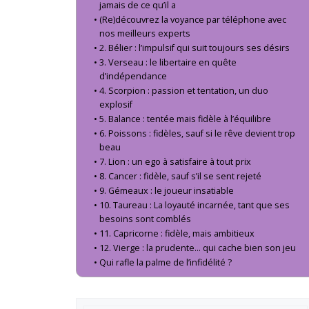
jamais de ce qu’il a
(Re)découvrez la voyance par téléphone avec
nos meilleurs experts
2. Bélier : l’impulsif qui suit toujours ses désirs
3. Verseau : le libertaire en quête
d’indépendance
4. Scorpion : passion et tentation, un duo
explosif
5. Balance : tentée mais fidèle à l’équilibre
6. Poissons : fidèles, sauf si le rêve devient trop
beau
7. Lion : un ego à satisfaire à tout prix
8. Cancer : fidèle, sauf s’il se sent rejeté
9. Gémeaux : le joueur insatiable
10. Taureau : La loyauté incarnée, tant que ses
besoins sont comblés
11. Capricorne : fidèle, mais ambitieux
12. Vierge : la prudente… qui cache bien son jeu
Qui rafle la palme de l’infidélité ?