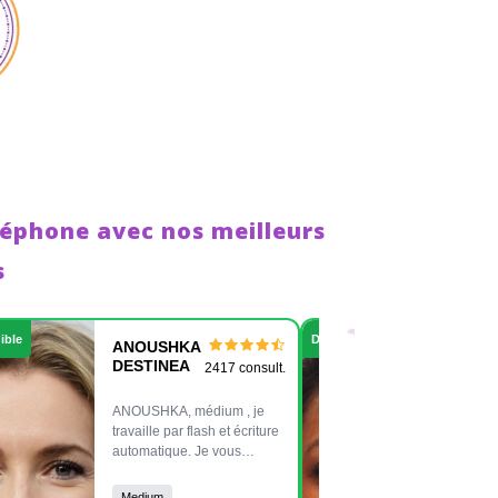
léphone avec nos meilleurs
s
ible
Disponible
ANOUSHKA
BLA
DESTINEA
DIO
2417 consult.
ANOUSHKA, médium , je
Bonjo
travaille par flash et écriture
DION
automatique. Je vous
Grâce
apporte des informations
répon
précises sur le plan privé et
inter
Medium
Med