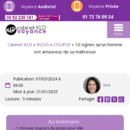
Voyance
Privée
Voyance
Audiotel
01 72 76 09 34
MENU
Cabinet KLD
»
BLOG
»
COUPLE
»
10 signes qu’un homme
est amoureux de sa maîtresse
Publication: 07/03/2024 à
lara
06:00
Mise à jour: 21/01/2025
Lecture : 5 minutes
Partager :
Au Sommaire
1. Il trouve toujours du temps pour elle