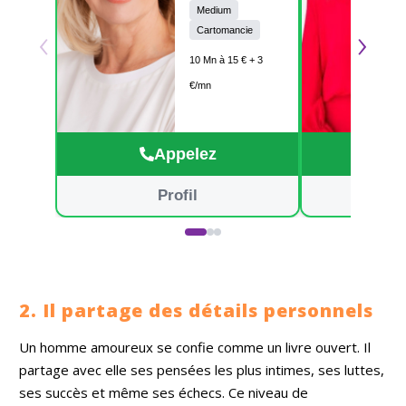
naissance en
Medium
‹
›
4ieme
Cartomancie
générations. Je me
sers des cartes
10 Mn à 15 € + 3
comme supporters.
€/mn
Avec moi pas de
complaisance. Je
suis là pour vous
aidez et vous
Appelez
guidez je vous dis
a tout de suite
Mady
Profil
2. Il partage des détails personnels
Un homme amoureux se confie comme un livre ouvert. Il
partage avec elle ses pensées les plus intimes, ses luttes,
ses succès et même ses échecs. Ce niveau de