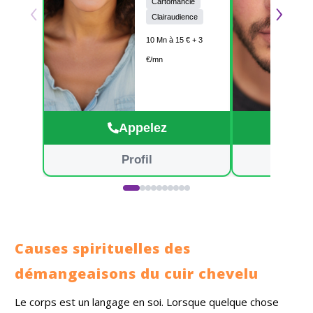
‹
›
Cartomancie
propres oracles et
les énergies. Je
Clairaudience
vous transmets
10 Mn à 15 € + 3
des guidances
sincères et
€/mn
bienveillantes,
pour vous aider à y
voir plus clair. A
bientôt pour une
consultation pleine
Appelez
de lumière. Clara
Profil
Causes spirituelles des
démangeaisons du cuir chevelu
Le corps est un langage en soi. Lorsque quelque chose