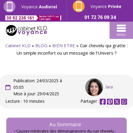
Voyance
Privée
Voyance
Audiotel
01 72 76 09 34
MENU
Cabinet KLD
»
BLOG
»
BIEN ETRE
»
Cuir chevelu qui gratte :
Un simple inconfort ou un message de l’Univers ?
Publication: 24/03/2025 à
lara
05:05
Mise à jour: 29/04/2025
Lecture : 10 minutes
Partager :
Au Sommaire
Causes médicales des démangeaisons du cuir chevelu :