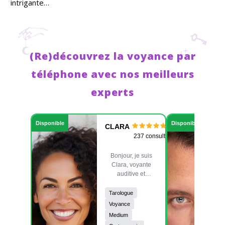
intrigante…
(Re)découvrez la voyance par
téléphone avec nos meilleurs
experts
Disponible
Disponible
CLARA
237 consult.
Bonjour, je suis
Clara, voyante
auditive et
passionnée.
Guidée par
Tarologue
l'héritage de mon
Voyance
grand-père je
Medium
travaille avec mes