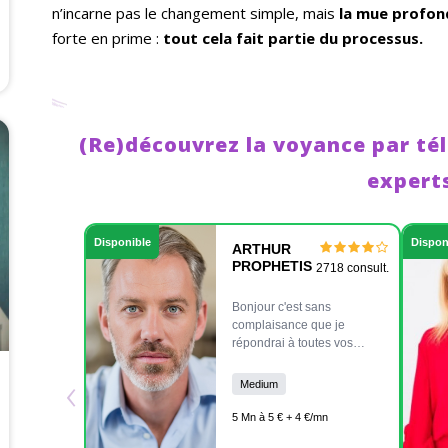
n’incarne pas le changement simple, mais
la mue profon
forte en prime :
tout cela fait partie du processus.
(Re)découvrez la voyance par té
expert
Disponible
Dispon
ARTHUR
PROPHETIS
2718 consult.
Bonjour c'est sans
complaisance que je
répondrai à toutes vos
questions et sans aucun
‹
tabou. je suis médium pur,
Medium
je n'ai besoin que de votre
voix, de votre prénom et de
5 Mn à 5 € + 4 €/mn
votre date de naissance. Je