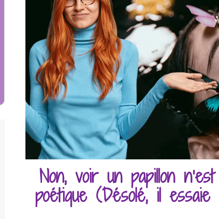
Non, voir un papillon n’es
poétique (Désolé, il essaie