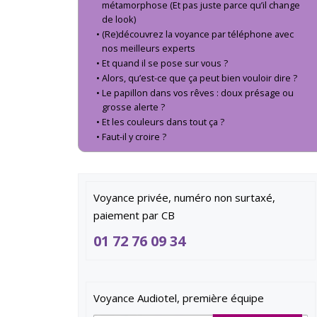
métamorphose (Et pas juste parce qu’il change
de look)
(Re)découvrez la voyance par téléphone avec
nos meilleurs experts
Et quand il se pose sur vous ?
Alors, qu’est-ce que ça peut bien vouloir dire ?
Le papillon dans vos rêves : doux présage ou
grosse alerte ?
Et les couleurs dans tout ça ?
Faut-il y croire ?
Voyance privée, numéro non surtaxé,
paiement par CB
01 72 76 09 34
Voyance Audiotel, première équipe