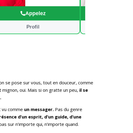
!
guide
suite
Appelez
Appe
Profil
Profi
llon se pose sur vous, tout en douceur, comme
st mignon, oui. Mais si on gratte un peu,
il se
.
est vu comme
un messager.
Pas du genre
ésence d’un esprit, d’un guide, d’une
pas sur n’importe qui, n’importe quand.