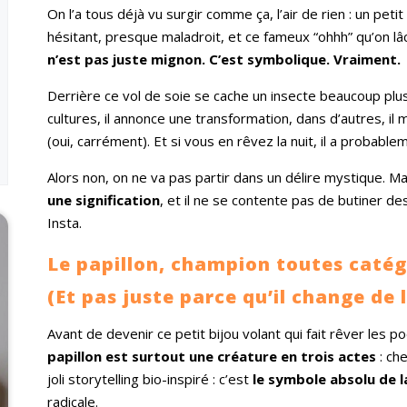
On l’a tous déjà vu surgir comme ça, l’air de rien : un petit
hésitant, presque maladroit, et ce fameux “ohhh” qu’on l
n’est pas juste mignon. C’est symbolique. Vraiment.
Derrière ce vol de soie se cache un insecte beaucoup plus b
cultures, il annonce une transformation, dans d’autres, 
(oui, carrément). Et si vous en rêvez la nuit, il a probabl
Alors non, on ne va pas partir dans un délire mystique. Mai
une signification
, et il ne se contente pas de butiner de
Insta.
Le papillon, champion toutes caté
(Et pas juste parce qu’il change de 
Avant de devenir ce petit bijou volant qui fait rêver les
papillon est surtout une créature en trois actes
: che
joli storytelling bio-inspiré : c’est
le symbole absolu de 
radicale.