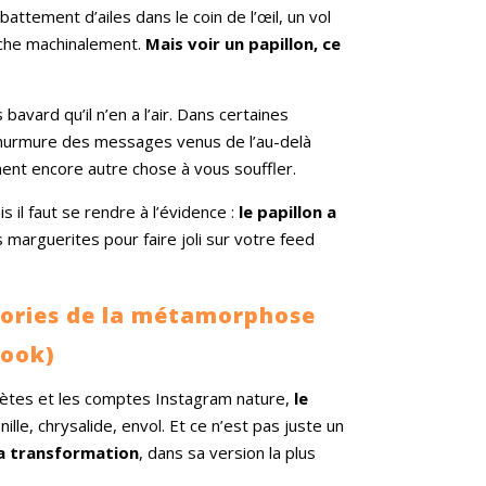
 battement d’ailes dans le coin de l’œil, un vol
âche machinalement.
Mais voir un papillon, ce
avard qu’il n’en a l’air. Dans certaines
il murmure des messages venus de l’au-delà
ement encore autre chose à vous souffler.
s il faut se rendre à l’évidence :
le papillon a
s marguerites pour faire joli sur votre feed
gories de la métamorphose
look)
 poètes et les comptes Instagram nature,
le
nille, chrysalide, envol. Et ce n’est pas juste un
la transformation
, dans sa version la plus