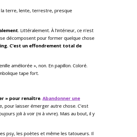
 la terre, lente, terrestre, presque
talement
. Littéralement. À l’intérieur, ce n’est
les se décomposent pour former quelque chose
king. C’est un effondrement total de
enille améliorée », non. En papillon. Coloré.
ymbolique tape fort.
ier » pour renaître
.
Abandonner une
re, pour laisser émerger autre chose. C’est
urs joli à voir (ni à vivre). Mais au bout, il y
, les psy, les poètes et même les tatoueurs. Il