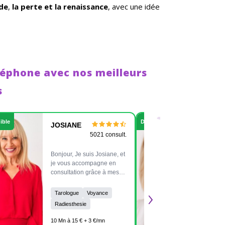
de
,
la perte et la renaissance
, avec une idée
léphone avec nos meilleurs
s
ible
Disponible
JOSIANE
MA
5021 consult.
Bonjour, Je suis Josiane, et
Bonjour. Bienv
je vous accompagne en
mon salon
consultation grâce à mes
Medium de nais
tarots, mes flashs et mon
4ieme 
›
expertise en Reiki, dont je
sers 
Tarologue
Voyance
Med
suis Maître. À très bientôt
supporters.
Radiesthesie
pour une séance
de co
10 Mn
enrichissante et lumineuse
pour 
10 Mn à 15 € + 3 €/mn