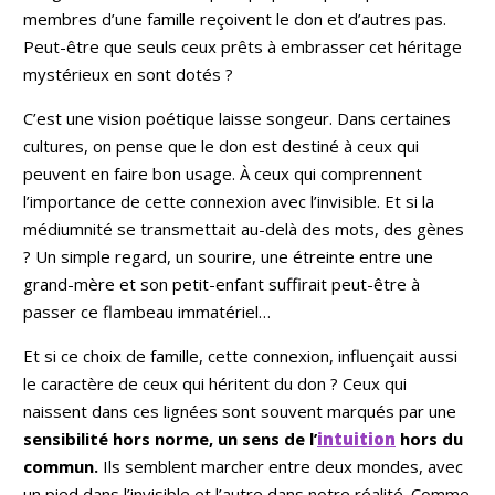
particulière à la
membres d’une famille reçoivent le don et d’autres pas.
communication
Peut-être que seuls ceux prêts à embrasser cet héritage
animale, qui me
mystérieux en sont dotés ?
permet d’entrer en
lien avec vos
compagnons et de
C’est une vision poétique laisse songeur. Dans certaines
comprendre leurs
cultures, on pense que le don est destiné à ceux qui
messages.
peuvent en faire bon usage. À ceux qui comprennent
Sincérité,
empathie et
l’importance de cette connexion avec l’invisible. Et si la
bienveillance
médiumnité se transmettait au-delà des mots, des gènes
guident chacune
de mes
? Un simple regard, un sourire, une étreinte entre une
consultations.
grand-mère et son petit-enfant suffirait peut-être à
Ensemble, nous
passer ce flambeau immatériel…
éclairerons votre
chemin pour
avancer avec
Et si ce choix de famille, cette connexion, influençait aussi
sérénité dans tous
le caractère de ceux qui héritent du don ? Ceux qui
les aspects de
naissent dans ces lignées sont souvent marqués par une
votre vie. Au plaisir
de vous
sensibilité hors norme, un sens de l’
intuition
hors du
accompagner,
commun.
Ils semblent marcher entre deux mondes, avec
RUTH DUVAL
un pied dans l’invisible et l’autre dans notre réalité. Comme