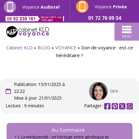
Voyance
Privée
Voyance
Audiotel
01 72 76 09 34
MENU
Cabinet KLD
»
BLOG
»
VOYANCE
»
Don de voyance : est-ce
héréditaire ?
Publication: 15/01/2025 à
lara
22:22
Mise à jour: 21/01/2025
Lecture : 9 minutes
Partager :
Au Sommaire
1. La médiumnité : un héritage entre génétique et