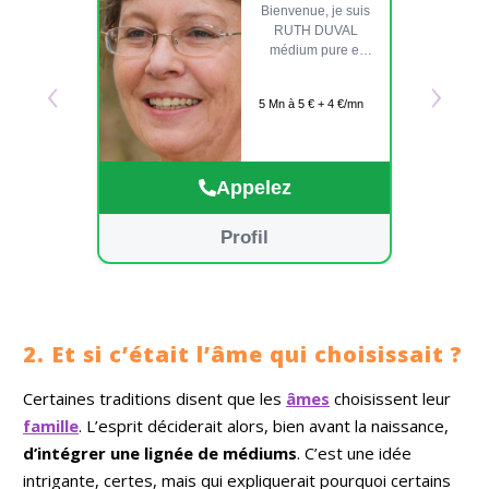
Bienvenue, je suis
RUTH DUVAL
médium pure et
‹
›
tarologue. Ma
connexion se fait
5 Mn à 5 € + 4 €/mn
naturellement
grâce à votre voix,
qui ouvre la porte
à des visions et
Appelez
des réponses
adaptées à vos
besoins. Pour
Profil
affiner ces
messages, j’utilise
des outils comme
le tarot de Belline,
le tarot de
Marseille et le jeu
2. Et si c’était l’âme qui choisissait ?
d’Indira, enrichis
par mes
Certaines traditions disent que les
âmes
choisissent leur
connaissances en
famille
. L’esprit déciderait alors, bien avant la naissance,
astrologie.
J’accorde
d’intégrer une lignée de médiums
. C’est une idée
également une
intrigante, certes, mais qui expliquerait pourquoi certains
attention