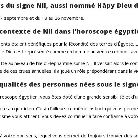
s du signe Nil, aussi nommé Hâpy Dieu d
au 7 septembre et du 18 au 26 novembre.
contexte de Nil dans l’horoscope égypti
ents étaient bénéfiques pour la fécondité des terres d’Égypte. Le
. Le Dieu est représenté comme un homme au ventre rebondi, ave
otte au niveau de l’île d’Éléphantine sur le Nil. Il versait alors le 
 de ces crues annuelles, il a joué un rôle prépondérant dans la vi
qualités des personnes nées sous le sign
horoscope égyptien, vous êtes doté d’une grande sensibilité et d’
te au quotidien. C’est d’ailleurs ce même instinct qui vous perm
me vous attirent. Vous devez continuer à faire confiance à votre
 votre bon sens, lequel vous permet de toujours trouver des sol