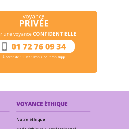
voyance
PRIVÉE
r une voyance
CONFIDENTIELLE
01 72 76 09 34
À partir de 15€ les 10mn + coût mn supp
VOYANCE ÉTHIQUE
Notre éthique