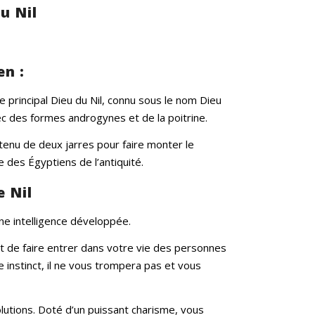
u Nil
en :
 principal Dieu du Nil, connu sous le nom Dieu
c des formes androgynes et de la poitrine.
contenu de deux jarres pour faire monter le
e des Égyptiens de l’antiquité.
e Nil
une intelligence développée.
et de faire entrer dans votre vie des personnes
 instinct, il ne vous trompera pas et vous
utions. Doté d’un puissant charisme, vous