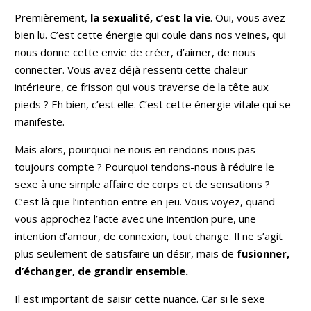
lien avec vos
Premièrement,
la sexualité, c’est la vie
. Oui, vous avez
compagnons et de
bien lu. C’est cette énergie qui coule dans nos veines, qui
comprendre leurs
messages.
nous donne cette envie de créer, d’aimer, de nous
Sincérité,
connecter. Vous avez déjà ressenti cette chaleur
empathie et
intérieure, ce frisson qui vous traverse de la tête aux
bienveillance
guident chacune
pieds ? Eh bien, c’est elle. C’est cette énergie vitale qui se
de mes
manifeste.
consultations.
Ensemble, nous
Mais alors, pourquoi ne nous en rendons-nous pas
éclairerons votre
chemin pour
toujours compte ? Pourquoi tendons-nous à réduire le
avancer avec
sexe à une simple affaire de corps et de sensations ?
sérénité dans tous
les aspects de
C’est là que l’intention entre en jeu. Vous voyez, quand
votre vie. Au plaisir
vous approchez l’acte avec une intention pure, une
de vous
intention d’amour, de connexion, tout change. Il ne s’agit
accompagner,
RUTH DUVAL
plus seulement de satisfaire un désir, mais de
fusionner,
d’échanger, de grandir ensemble.
Il est important de saisir cette nuance. Car si le sexe