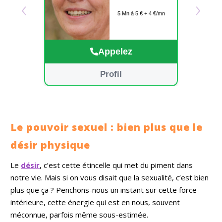
‹
›
connexion se fait
5 Mn à 5 € + 4 €/mn
naturellement
grâce à votre voix,
qui ouvre la porte
à des visions et
Appelez
des réponses
adaptées à vos
besoins. Pour
Profil
affiner ces
messages, j’utilise
des outils comme
le tarot de Belline,
le tarot de
Marseille et le jeu
Le pouvoir sexuel : bien plus que le
d’Indira, enrichis
par mes
désir physique
connaissances en
astrologie.
Le
désir
, c’est cette étincelle qui met du piment dans
J’accorde
notre vie. Mais si on vous disait que la sexualité, c’est bien
également une
attention
plus que ça ? Penchons-nous un instant sur cette force
particulière à la
intérieure, cette énergie qui est en nous, souvent
communication
animale, qui me
méconnue, parfois même sous-estimée.
permet d’entrer en