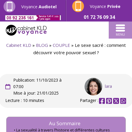
Voyance
Privée
Voyance
Audiotel
01 72 76 09 34
MENU
Cabinet KLD
»
BLOG
»
COUPLE
»
Le sexe sacré : comment
découvrir votre pouvoir sexuel ?
Publication: 11/10/2023 à
lara
07:00
Mise à jour: 21/01/2025
Lecture : 10 minutes
Partager :
Au Sommaire
La sexualité à travers l’histoire et différentes cultures