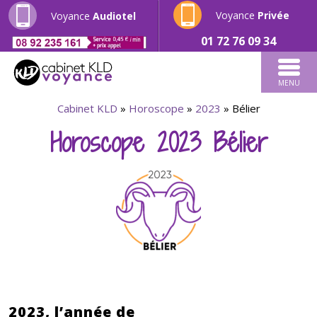
Voyance
Privée
Voyance
Audiotel
01 72 76 09 34
MENU
Cabinet KLD
»
Horoscope
»
2023
»
Bélier
Horoscope 2023 Bélier
2023, l’année de