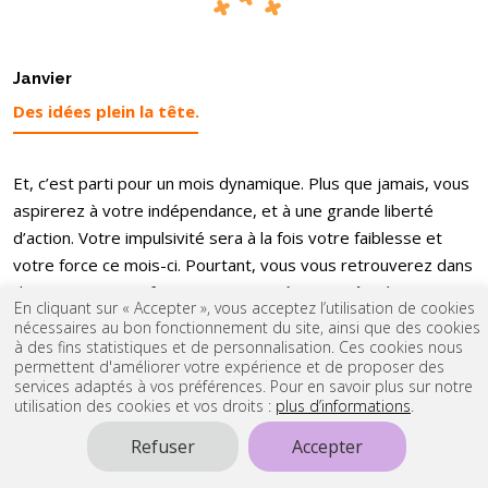
Janvier
Des idées plein la tête.
Et, c’est parti pour un mois dynamique. Plus que jamais, vous
aspirerez à votre indépendance, et à une grande liberté
d’action. Votre impulsivité sera à la fois votre faiblesse et
votre force ce mois-ci. Pourtant, vous vous retrouverez dans
des situations confuses, que vous gérerez grâce à votre
En cliquant sur « Accepter », vous acceptez l’utilisation de cookies
entêtement. Heureusement, Jupiter vous aidera à rencontrer
nécessaires au bon fonctionnement du site, ainsi que des cookies
des personnes qui croient en vous, et qui seront prêtes à
à des fins statistiques et de personnalisation. Ces cookies nous
permettent d'améliorer votre expérience et de proposer des
vous suivre.
services adaptés à vos préférences. Pour en savoir plus sur notre
utilisation des cookies et vos droits :
plus d’informations
.
Février
Refuser
Accepter
La liberté avant tout