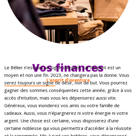
Vos finances
Le Bélier n’est pas un signe d’argent, car l’argent est un
moyen et non une fin. 2023, ne changera pas la donne. Vous
L’esprit d’aventure
serez toujours un signe de désir, non de but. Vous pourrez
gagner des sommes conséquentes cette année, grâce à vos
accès d’intuition, mais vous les dépenserez aussi vite.
Généreux, vous inonderez vos amis ou votre famille de
cadeaux. Aussi, vous n’épargnerez ni votre énergie ni votre
argent. Une chose est certaine, vous disposerez d’une
certaine noblesse qui vous permettra d’accéder à la réussite
et la renommée. Mis à part vos hobbies, vous dépenserez