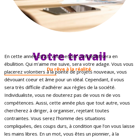
Votre travail
En cette année 2023, votre esprit compétitif sera en
ébullition. Qui m’aime me suive, sera votre adage. Vous vous
Du rêve à la réalité.
placerez volontiers à la pointe de projets nouveaux, vous
dévouant coeur et âme pour un idéal. Cependant, il vous
sera très difficile d’adhérer aux règles de la société.
Individualiste, vous ne douterez pas de vous ni de vos
compétences. Aussi, cette année plus que tout autre, vous
chercherez à diriger, à organiser, rejetant toutes
contraintes. Vous serez l’homme des situations
compliquées, des coups durs, à condition que l’on vous laisse
les mains libres. En un mot, vous êtes un pionnier, à la