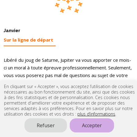
Janvier
Sur la ligne de départ
Libéré du joug de Saturne, Jupiter va vous apporter ce mois-
ci un moral à toute épreuve professionnellement. Seulement,
vous vous poserez pas mal de questions au sujet de votre
vie amoureuse. Le plan affectif sera médiocre pour le
En cliquant sur « Accepter », vous acceptez l’utilisation de cookies
passionné que vous êtes. Vous ne vous sentirez ni soutenu ni
nécessaires au bon fonctionnement du site, ainsi que des cookies
à des fins statistiques et de personnalisation. Ces cookies nous
compris. Apprenez donc à communiquer.
permettent d'améliorer votre expérience et de proposer des
services adaptés à vos préférences. Pour en savoir plus sur notre
utilisation des cookies et vos droits :
plus d’informations
.
Février
Refuser
Accepter
La communication est essentielle.