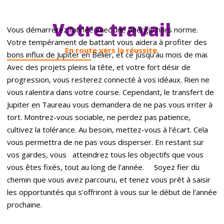
Votre travail
Vous démarrerez l’année avec une énergie hors norme.
Votre tempérament de battant vous aidera à profiter des
En route vers la réussite.
bons influx de Jupiter en Bélier, et ce jusqu’au mois de mai.
Avec des projets pleins la tête, et votre fort désir de
progression, vous resterez connecté à vos idéaux. Rien ne
vous ralentira dans votre course. Cependant, le transfert de
Jupiter en Taureau vous demandera de ne pas vous irriter à
tort. Montrez-vous sociable, ne perdez pas patience,
cultivez la tolérance. Au besoin, mettez-vous à l’écart. Cela
vous permettra de ne pas vous disperser. En restant sur
vos gardes, vous atteindrez tous les objectifs que vous
vous êtes fixés, tout au long de l’année. Soyez fier du
chemin que vous avez parcouru, et tenez vous prêt à saisir
les opportunités qui s’offriront à vous sur le début de l’année
prochaine.