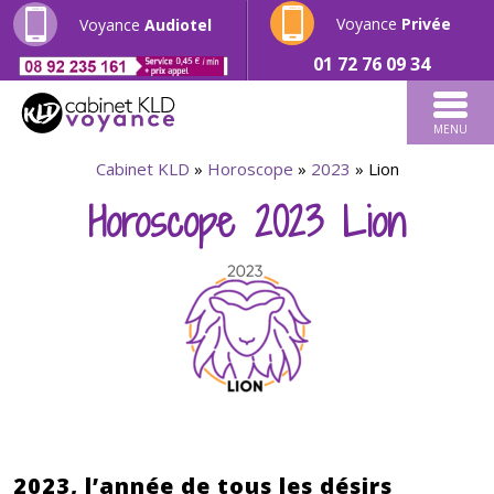
Voyance
Privée
Voyance
Audiotel
01 72 76 09 34
MENU
Cabinet KLD
»
Horoscope
»
2023
»
Lion
Horoscope 2023 Lion
2023, l’année de tous les désirs