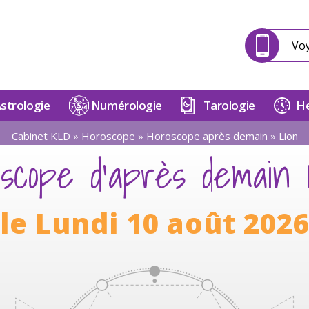
Vo
strologie
Numérologie
Tarologie
He
Cabinet KLD
»
Horoscope
»
Horoscope après demain
»
Lion
oscope d'après demain 
le Lundi 10 août 202