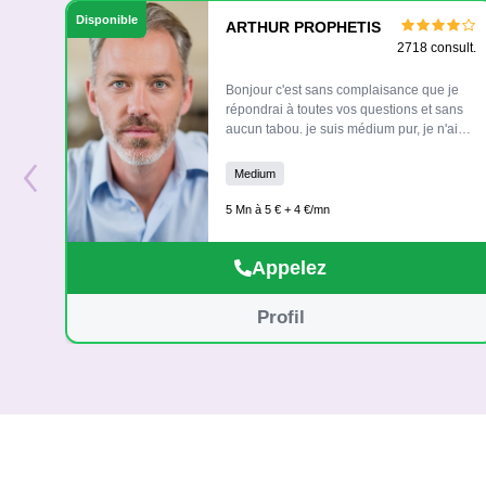
Disponible
ARTHUR PROPHETIS
2718 consult.
Bonjour c'est sans complaisance que je
répondrai à toutes vos questions et sans
aucun tabou. je suis médium pur, je n'ai
‹
besoin que de votre voix, de votre prénom
et de votre date de naissance. Je vous
Medium
attends avec plaisir, à tout de suite.
5 Mn à 5 € + 4 €/mn
Appelez
Profil