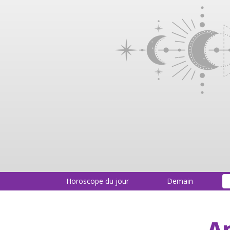
Horoscope du jour
Demain
A