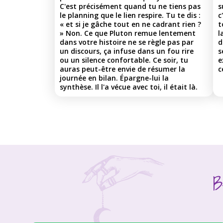
C'est précisément quand tu ne tiens pas
s
le planning que le lien respire. Tu te dis :
c
« et si je gâche tout en ne cadrant rien ?
t
» Non. Ce que Pluton remue lentement
l
dans votre histoire ne se règle pas par
d
un discours, ça infuse dans un fou rire
s
ou un silence confortable. Ce soir, tu
e
auras peut-être envie de résumer la
c
journée en bilan. Épargne-lui la
synthèse. Il l'a vécue avec toi, il était là.
B