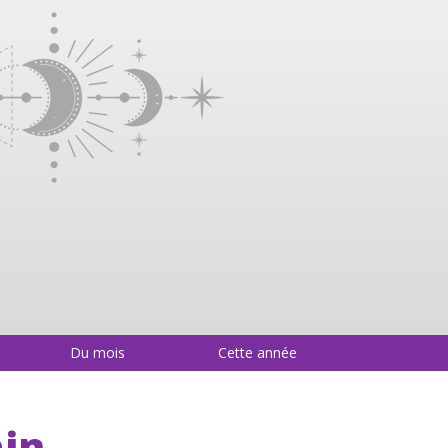
Du mois
Cette année
in