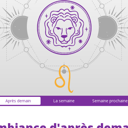
Après demain
La semaine
Semaine prochaine
mbiance d'après dema