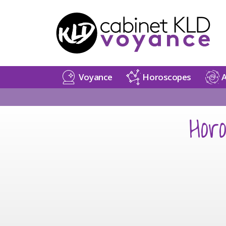
Voyance
Horoscopes
A
Hor