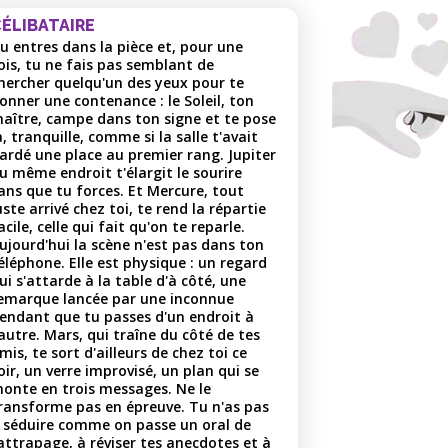
ÉLIBATAIRE
u entres dans la pièce et, pour une
ois, tu ne fais pas semblant de
hercher quelqu'un des yeux pour te
onner une contenance : le Soleil, ton
aître, campe dans ton signe et te pose
à, tranquille, comme si la salle t'avait
ardé une place au premier rang. Jupiter
u même endroit t'élargit le sourire
ans que tu forces. Et Mercure, tout
uste arrivé chez toi, te rend la répartie
acile, celle qui fait qu'on te reparle.
ujourd'hui la scène n'est pas dans ton
éléphone. Elle est physique : un regard
ui s'attarde à la table d'à côté, une
emarque lancée par une inconnue
endant que tu passes d'un endroit à
'autre. Mars, qui traîne du côté de tes
mis, te sort d'ailleurs de chez toi ce
oir, un verre improvisé, un plan qui se
onte en trois messages. Ne le
ransforme pas en épreuve. Tu n'as pas
 séduire comme on passe un oral de
attrapage, à réviser tes anecdotes et à