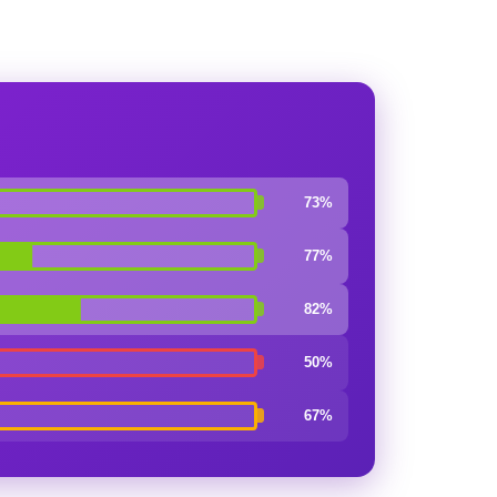
73%
77%
82%
50%
67%