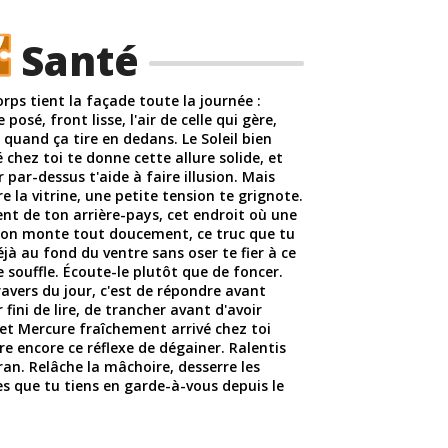
Santé
rps tient la façade toute la journée :
e posé, front lisse, l'air de celle qui gère,
uand ça tire en dedans. Le Soleil bien
chez toi te donne cette allure solide, et
r par-dessus t'aide à faire illusion. Mais
re la vitrine, une petite tension te grignote.
ient de ton arrière-pays, cet endroit où une
tion monte tout doucement, ce truc que tu
éjà au fond du ventre sans oser te fier à ce
te souffle. Écoute-le plutôt que de foncer.
avers du jour, c'est de répondre avant
r fini de lire, de trancher avant d'avoir
 et Mercure fraîchement arrivé chez toi
re encore ce réflexe de dégainer. Ralentis
ran. Relâche la mâchoire, desserre les
s que tu tiens en garde-à-vous depuis le