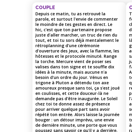
COUPLE
C
Depuis ce matin, tu as retrouvé la
T
parole, et surtout l'envie de commenter
f
le moindre de tes gestes en direct. Le
c
hic, c'est que ton partenaire propose
d
juste d'aller marcher, un truc de rien du
m
tout, et toi tu sors déjà mentalement le
l
rétroplanning d'une cérémonie
g
d'ouverture des Jeux, avec la flamme, les
a
hôtesses et le protocole minuté. Range
s
la torche. Mercure vient de poser ses
j
valises dans ton signe et te souffle dix
f
idées à la minute, mais aucune n'a
A
besoin d'un ordre du jour. Vénus en
t
trigone à Pluton a détendu ton axe
q
amoureux presque sans toi, ça s'est joué
r
en coulisses, et cette douceur-là ne
p
demande pas d'être inaugurée. Le Soleil
l
chez toi te donne assez de présence
a
pour arriver quelque part sans avoir
s
répété ton entrée. Alors laisse la journée
m
bouger : un détour imprévu, une envie
t
de dernière minute, une porte que vous
à
poussez sans savoir ce qu'il y a derrière.
r