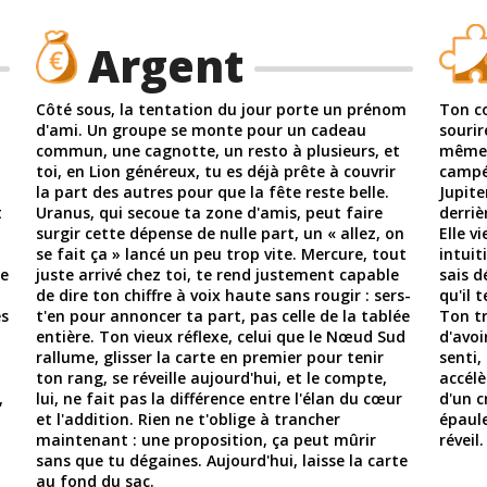
Argent
Côté sous, la tentation du jour porte un prénom
Ton co
d'ami. Un groupe se monte pour un cadeau
sourir
commun, une cagnotte, un resto à plusieurs, et
même q
toi, en Lion généreux, tu es déjà prête à couvrir
campé 
la part des autres pour que la fête reste belle.
Jupite
t
Uranus, qui secoue ta zone d'amis, peut faire
derriè
surgir cette dépense de nulle part, un « allez, on
Elle v
se fait ça » lancé un peu trop vite. Mercure, tout
intui
de
juste arrivé chez toi, te rend justement capable
sais d
de dire ton chiffre à voix haute sans rougir : sers-
qu'il 
es
t'en pour annoncer ta part, pas celle de la tablée
Ton tr
entière. Ton vieux réflexe, celui que le Nœud Sud
d'avoi
rallume, glisser la carte en premier pour tenir
senti,
ton rang, se réveille aujourd'hui, et le compte,
accélè
,
lui, ne fait pas la différence entre l'élan du cœur
d'un c
et l'addition. Rien ne t'oblige à trancher
épaule
maintenant : une proposition, ça peut mûrir
réveil.
sans que tu dégaines. Aujourd'hui, laisse la carte
au fond du sac.