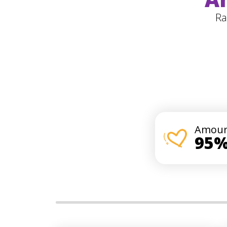
Ra
Amou
95