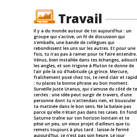
Travail
Il y a du monde autour de toi aujourd'hui : un
groupe qui s'active, un fil de discussion qui
s'emballe, une bande de collègues qui
rebondissent les uns sur les autres. Et pour une
fois, tu n'as pas à ramer pour te faire entendre.
Vénus, bien installée dans tes échanges, adouci
les angles, et son trigone à Pluton te donne de
l'air pile là où d'habitude ça grince. Mercure,
fraîchement posé chez toi, te rend clair et rapi
: tu places la bonne phrase au bon moment.
Surveille juste Uranus, qui s'amuse du côté de t
cercles : une idée peut surgir de travers, d'une
personne dont tu n'attendais rien, et bousculer
ta matinée dans le bon sens. Ne la balaie pas
parce qu'elle n'était pas dans tes cases. En fond
Saturne traîne sur ton horizon lointain et te
pèse un peu, un vieux projet d'ailleurs que tu
remets toujours à plus tard : laisse-le fermé
aujourd'hui, ce n'est pas son heure. Le jour