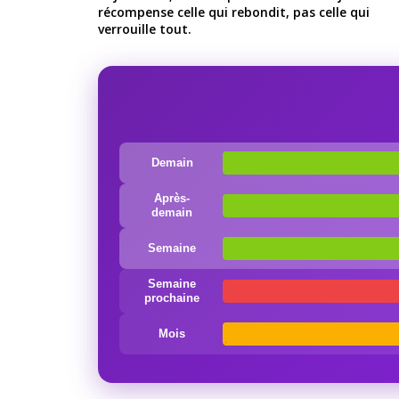
récompense celle qui rebondit, pas celle qui
verrouille tout.
Demain
Après-
demain
Semaine
Semaine
prochaine
Mois