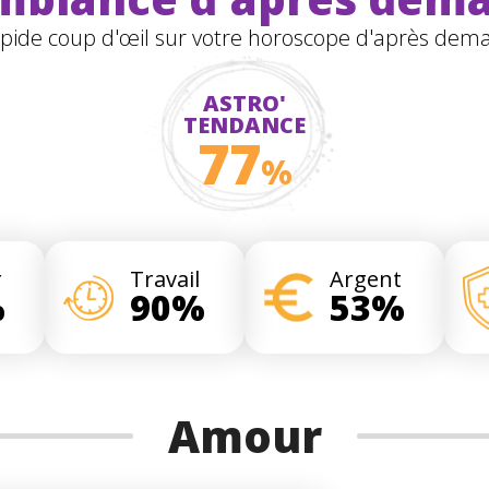
pide coup d'œil sur votre horoscope d'après dema
ASTRO'
TENDANCE
77
%
r
Travail
Argent
%
90%
53%
Amour