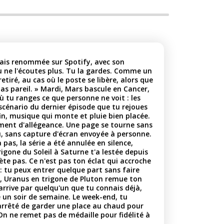
amais renommée sur Spotify, avec son
u ne l'écoutes plus. Tu la gardes. Comme un
tiré, au cas où le poste se libère, alors que
 pas pareil. » Mardi, Mars bascule en Cancer,
ù tu ranges ce que personne ne voit : les
e scénario du dernier épisode que tu rejoues
fin, musique qui monte et pluie bien placée.
ment d'allégeance. Une page se tourne sans
, sans capture d'écran envoyée à personne.
pas, la série a été annulée en silence,
gone du Soleil à Saturne t'a lestée depuis
hète pas. Ce n'est pas ton éclat qui accroche
: tu peux entrer quelque part sans faire
is, Uranus en trigone de Pluton remue ton
arrive par quelqu'un que tu connais déjà,
 un soir de semaine. Le week-end, tu
 arrêté de garder une place au chaud pour
 On ne remet pas de médaille pour fidélité à