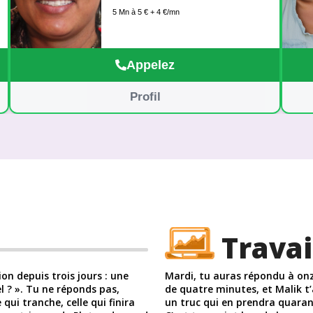
seule une guidance authentique peut
5 Mn à 5 € + 4 €/mn
réellement vous aider à avancer. Je suis
à votre écoute pour vous apporter des
réponses claires et efficaces. À tout de
suite, BLANCHE DIONE
Appelez
Profil
Travai
on depuis trois jours : une
Mardi, tu auras répondu à on
l ? ». Tu ne réponds pas,
de quatre minutes, et Malik t’
 qui tranche, celle qui finira
un truc qui en prendra quaran