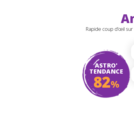
A
Rapide coup d’œil su
ASTRO'
TENDANCE
82
%