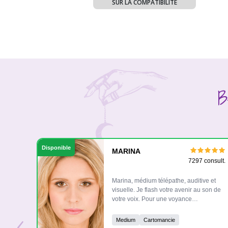
SUR LA COMPATIBILITÉ
B
Disponible
MARINA
7297 consult.
Marina, médium télépathe, auditive et
visuelle. Je flash votre avenir au son de
votre voix. Pour une voyance
‹
approfondie ou pour avoir l’état d’esprit
de l.être aimé je pratique la cartomancie
Medium
Cartomancie
(oracle de belline…). La voyance n’est