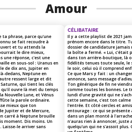
Amour
CÉLIBATAIRE
e ta phrase, parce qu'une
Il y a cette playlist de 2021 j
connu se fait recoudre à
prénom encore dans le titre. T
ouvert et tu attends la
dossier de candidature jamais re
 pourrait le dire mieux,
la boîte a fermé. « Lui, c'était
s une réponse, c'est une
dans ton arrière-boutique, là o
aille en sous-sol : Uranus en
fidélités tenues toute seule, l
le de dix ans, Jupiter en
le soir, celui où il comprend en
 là-dedans, Neptune en
Ce que Mars y fait : un change
autre ressent large et dit
annonce, sans message d'adieu
Saturne, qui tient les clés
Ton générique de fin ne viendra 
 qu'il ouvre là met du temps
comme toutes les bonnes. Le tri
 la Nouvelle Lune, et Vénus
lundi d'une gravité qui ne s'ac
fûte la parole ordinaire.
cette semaine, c'est ton calme 
sse mieux que ton
l'entrée. Et côté cercles et am
e Jupiter et de Mercure,
entourage : ce qui se présente 
en carré à Neptune brouille
dans un plan monté à l'arrache
ais moment. Dis moins. Un
n'auras rien à annoncer, juste
 Laisse-le arriver sans
quelqu'un qui ne s'assoit plus.
un fantôme.