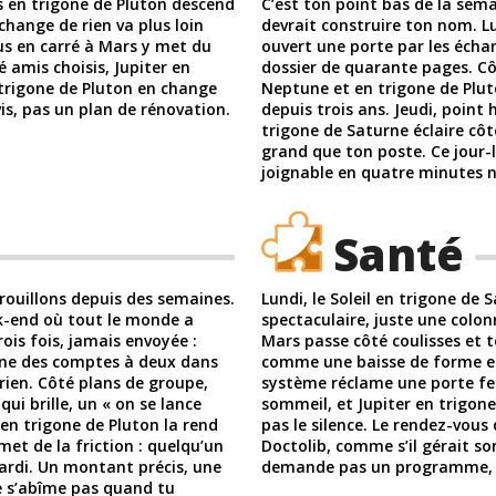
us en trigone de Pluton descend
C’est ton point bas de la sema
change de rien va plus loin
devrait construire ton nom. L
us en carré à Mars y met du
ouvert une porte par les échan
 amis choisis, Jupiter en
dossier de quarante pages. Côt
 trigone de Pluton en change
Neptune et en trigone de Plut
is, pas un plan de rénovation.
depuis trois ans. Jeudi, point 
trigone de Saturne éclaire côt
grand que ton poste. Ce jour-l
joignable en quatre minutes n’
Santé
ouillons depuis des semaines.
Lundi, le Soleil en trigone de
k-end où tout le monde a
spectaculaire, juste une colon
rois fois, jamais envoyée :
Mars passe côté coulisses et t
zone des comptes à deux dans
comme une baisse de forme et 
 rien. Côté plans de groupe,
système réclame une porte fe
qui brille, un « on se lance
sommeil, et Jupiter en trigone
en trigone de Pluton la rend
pas le silence. Le rendez-vous
met de la friction : quelqu’un
Doctolib, comme s’il gérait so
mardi. Un montant précis, une
demande pas un programme, i
e s’abîme pas quand tu