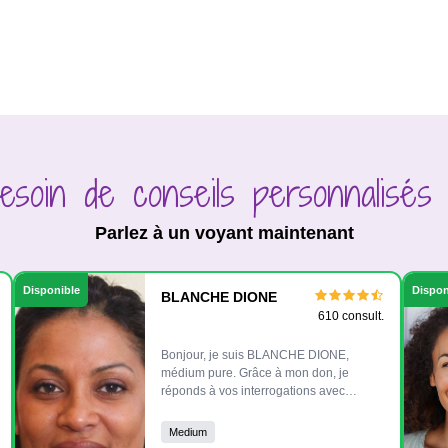
esoin de conseils personnalisés
Parlez à un voyant maintenant
Disponible
Dispon
BLANCHE DIONE
610 consult.
Bonjour, je suis BLANCHE DIONE,
médium pure. Grâce à mon don, je
réponds à vos interrogations avec
honnêteté et précision. Mes
consultations sont sans complaisance :
Medium
je préfère la vérité à de faux espoirs, car