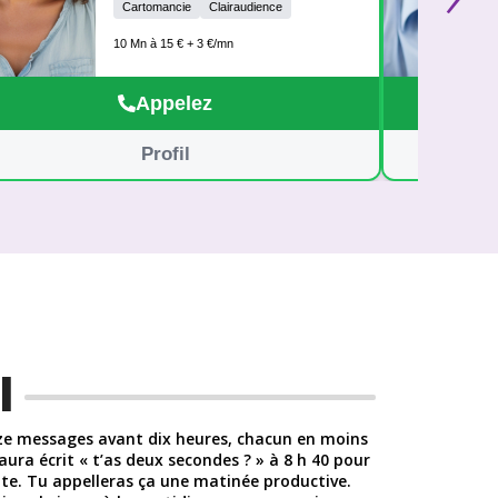
Cartomancie
Clairaudience
plus clair. A bientôt pour une consultation
pleine de lumière. Clara
10 Mn à 15 € + 3 €/mn
Appelez
Profil
l
ze messages avant dix heures, chacun en moins
aura écrit « t’as deux secondes ? » à 8 h 40 pour
te. Tu appelleras ça une matinée productive.