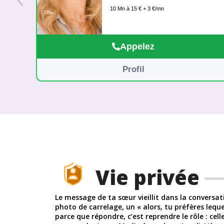
pas une science exacte car le libre
10 Mn à 15 € + 3 €/mn
arbitre peut parfois nous surprendre
mais la destinée existe vraiment :
certaines prédictions deviennent une
évidence que nous avons tous un destin.
Appelez
Avec un réel don de naissance, je ferai
de mon mieux pour vous aider à le
Profil
découvrir sans complaisance.
Vie privée
Le message de ta sœur vieillit dans la conversati
photo de carrelage, un « alors, tu préfères leque
parce que répondre, c’est reprendre le rôle : celle