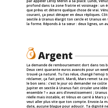
par appeler Leroy Merlin à sa place. Lundi, Vén
profond dans ta zone fratrie et voisinage : un é
que prévu et déterre quelque chose de vrai. Vén
courant, ça peut déraper en deux répliques. Côté
sextile à Uranus élargit ton cercle et Uranus en
la forme. Réponds à ta sœur : deux lignes, un av
Argent
La demande de remboursement dort dans tes br
Deux cent quarante euros avancés pour un wee
trouvé ça naturel. Tu l’as relue, changé l’emoji t
réclamer, ça fait petit. Mardi, Mars remet ta 
le bon sens : c’est le jour où demander ne coûte
Jupiter en sextile à Uranus fait circuler une idée 
ensemble ? » aux airs d’investissement ; Uranus 
réelle mais instable, et Vénus en carré à Mars y 
veut aller plus vite que ton compte. Envoie-la 
date, aucune blague pour adoucir. Ta dignité n