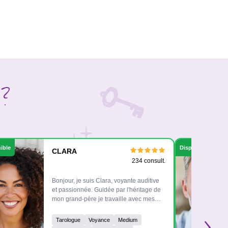
 ?
ible
Disponible
CLARA
234 consult.
Bonjour, je suis Clara, voyante auditive
et passionnée. Guidée par l'héritage de
mon grand-père je travaille avec mes
›
propres oracles et les énergies. Je vous
transmets des guidances sincères et
Tarologue
Voyance
Medium
bienveillantes, pour vous aider à y voir