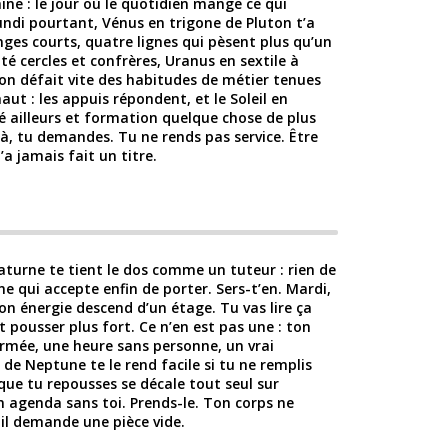
ine : le jour où le quotidien mange ce qui
undi pourtant, Vénus en trigone de Pluton t’a
ges courts, quatre lignes qui pèsent plus qu’un
é cercles et confrères, Uranus en sextile à
on défait vite des habitudes de métier tenues
haut : les appuis répondent, et le Soleil en
é ailleurs et formation quelque chose de plus
à, tu demandes. Tu ne rends pas service. Être
a jamais fait un titre.
 Saturne te tient le dos comme un tuteur : rien de
ne qui accepte enfin de porter. Sers-t’en. Mardi,
on énergie descend d’un étage. Tu vas lire ça
pousser plus fort. Ce n’en est pas une : ton
rmée, une heure sans personne, un vrai
 de Neptune te le rend facile si tu ne remplis
 que tu repousses se décale tout seul sur
n agenda sans toi. Prends-le. Ton corps ne
l demande une pièce vide.