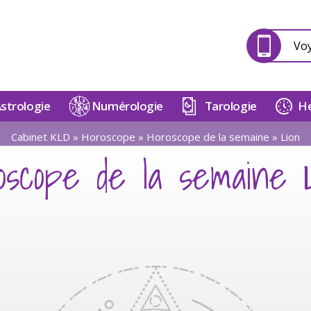
Vo
strologie
Numérologie
Tarologie
He
Cabinet KLD
»
Horoscope
»
Horoscope de la semaine
»
Lion
oscope de la semaine 