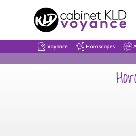
Voyance
Horoscopes
A
Hor