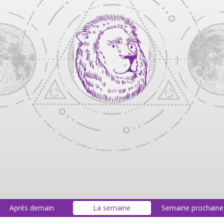
Après demain
La semaine
Semaine prochaine