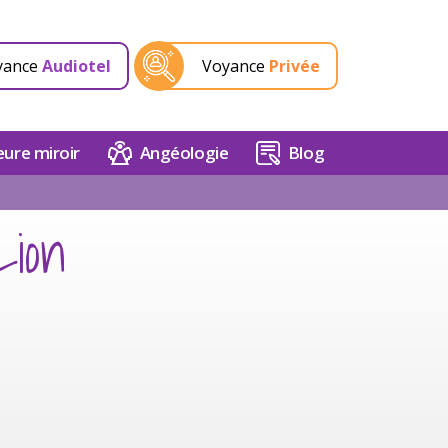
yance
Audiotel
Voyance
Privée
ure miroir
Angéologie
Blog
Lion