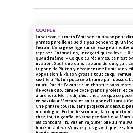
COUPLE
Lundi soir, tu mets l'épisode en pause pour dir
phrase pareille ne se dit pas pendant qu'un in
l'écran. L'image se fige sur un visage à moitié 
reprise : l'intonation, le regard qui se lève. « Il
quand même. » Ce que tu réclames, ce n'est pa
ovation. Sauf que dans ta zone du duo, ça trav
trigone de Pluton y décoince une habitude vieil
opposition à Pluton grossit tout ce qui remue
sextile à Pluton pose une brume par-dessus. L'
court. Pas de l'avarice : un chantier sans mots. 
de votre duo, campe côté grands projets, et ce
à prendre. Mercredi, c'est chez toi que se pose
en sextile à Mercure et en trigone d'Uranus t'af
Une phrase courte, sans projecteur dessus, pa
monologue. En fin de semaine, la conjonction d
chez toi, te gonfle le verbe pendant que Mars 
les contours : tu vas en rajouter pile au mauv
horizon à deux s'ouvre, plus grand que le salon.
bande-annonce.