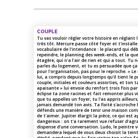
COUPLE
Tu vas vouloir régler votre histoire en réglan
très tôt. Mercure passe côté foyer et t'install
vocabulaire de l'intendance : le placard qui d
repeindre, le planning des week-ends, et la qu
étagère, qui n'a l'air de rien et qui a tout. Tu 
parles du logement, et tu es persuadée que ça 
pour l'organisation, pas pour le reproche. » Le
lui, a compris depuis longtemps qu'il tient le 
couple, initiales et couleurs assorties, et ton
apaisante » lui envoie du renfort trois fois par 
éclipse ta zone racines et fait remonter plus vi
que tu appelles un foyer, tu l'as appris ailleur
jamais demandé ton avis. Ta fixité s'accroche l
défends une manière de tenir une maison comm
de t'aimer. Jupiter élargit la pièce, ce qui est
dangereux : on t'a rarement vue refuser d'agra
dispense d'une conversation. Ludo, le peintre v
demandera lequel de vous deux choisit la teint
déplié, pendant que tu fais visiter ton salon 