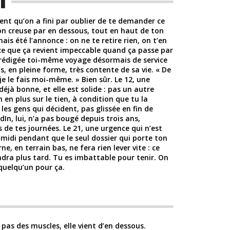
l
ent qu’on a fini par oublier de te demander ce
on creuse par en dessous, tout en haut de ton
ais été l’annonce : on ne te retire rien, on t’en
ce que ça revient impeccable quand ça passe par
s rédigée toi-même voyage désormais de service
, en pleine forme, très contente de sa vie. « De
 je le fais moi-même. » Bien sûr. Le 12, une
déjà bonne, et elle est solide : pas un autre
 en plus sur le tien, à condition que tu la
les gens qui décident, pas glissée en fin de
dIn, lui, n’a pas bougé depuis trois ans,
 de tes journées. Le 21, une urgence qui n’est
s-midi pendant que le seul dossier qui porte ton
, en terrain bas, ne fera rien lever vite : ce
ra plus tard. Tu es imbattable pour tenir. On
quelqu’un pour ça.
 pas des muscles, elle vient d’en dessous.