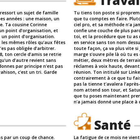
Travai
 ressort un sujet de famille
Tu tiens ton poste si proprem
es années : une maison, un
que tu comptes en faire. Plut
se. Ta cousine Corinne
ciel pro, et sa méthode n’a jam
un point d’organisation, et
confie une couche de plus par
 un point d’organisation.
toi, et la procédure que tu a
 les mêmes rôles qu’aux fêtes
en service sans ton nom dessus
es pas obligée d’arbitrer.
toute façon, ça va plus vite si
8, ton cercle d’amis se retrie
marge s’ouvre pile là où tu es 
qu’un d’autre revient sans
métier, deux mètres de terrain
donnes par principe n’est pas
réclames à voix haute, devant 
ahison, c’est un tri. Garde
réunion. Ton intitulé sur Linke
contrairement à ce que tu fais
pas la tienne t’avalera l’aprè
nom attend son tour, et Saturne
que tu poses maintenant prend
n’a jamais donné une place à 
Santé
as par un coup de chance.
La fatigue de ce mois ne vient