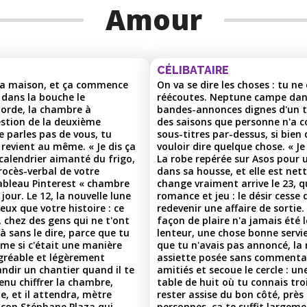
Amour
CÉLIBATAIRE
t la maison, et ça commence
On va se dire les choses : tu 
e dans la bouche le
réécoutes. Neptune campe dans
éborde, la chambre à
bandes-annonces dignes d'un t
estion de la deuxième
des saisons que personne n'a 
ne parles pas de vous, tu
sous-titres par-dessus, si bie
revient au même. « Je dis ça
vouloir dire quelque chose. « Je 
 calendrier aimanté du frigo,
La robe repérée sur Asos pour u
procès-verbal de votre
dans sa housse, et elle est net
 tableau Pinterest « chambre
change vraiment arrive le 23, qu
jour. Le 12, la nouvelle lune
romance et jeu : le désir cesse
eux que votre histoire : ce
redevenir une affaire de sortie
s, chez des gens qui ne t'ont
façon de plaire n'a jamais été le
à sans le dire, parce que tu
lenteur, une chose bonne servie
e si c'était une manière
que tu n'avais pas annoncé, la
 agréable et légèrement
assiette posée sans commentaire
ndir un chantier quand il te
amitiés et secoue le cercle : un
enu chiffrer la chambre,
table de huit où tu connais troi
e, et il attendra, mètre
rester assise du bon côté, près
façon Stéphane Plaza qui
personnes, ça te suffit largeme