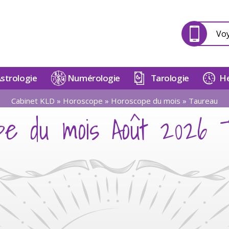
Vo
strologie
Numérologie
Tarologie
He
Cabinet KLD
»
Horoscope
»
Horoscope du mois
»
Taureau
ope du mois Août 2026 