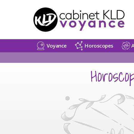
Voyance
Horoscopes
A
Horosc