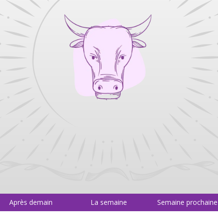
Après demain
La semaine
Semaine prochaine