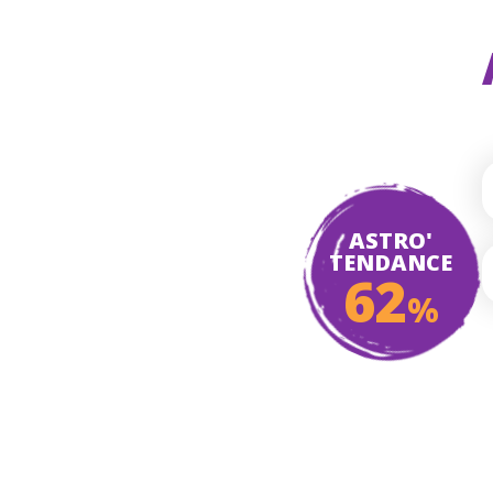
ASTRO'
TENDANCE
62
%