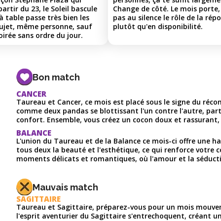
rtir du 23, le Soleil bascule
Change de côté. Le mois porte,
 à table passe très bien les
pas au silence le rôle de la répo
sujet, même personne, sauf
plutôt qu'en disponibilité.
oirée sans ordre du jour.
Bon match
CANCER
Taureau et Cancer, ce mois est placé sous le signe du réco
comme deux pandas se blottissant l'un contre l'autre, pa
confort. Ensemble, vous créez un cocon doux et rassurant, o
BALANCE
L'union du Taureau et de la Balance ce mois-ci offre une h
tous deux la beauté et l'esthétique, ce qui renforce votre 
moments délicats et romantiques, où l'amour et la séduct
Mauvais match
SAGITTAIRE
Taureau et Sagittaire, préparez-vous pour un mois mouve
l'esprit aventurier du Sagittaire s'entrechoquent, créant un