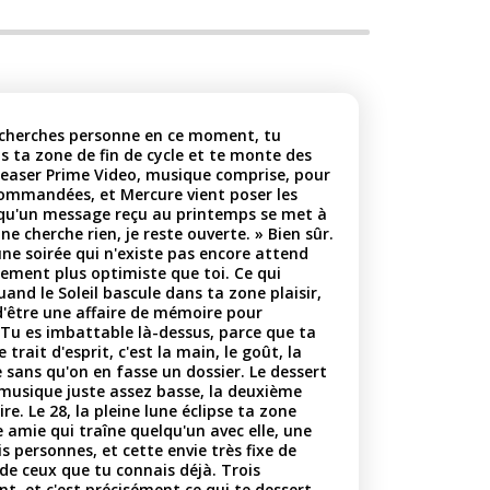
ne cherches personne en ce moment, tu
 ta zone de fin de cycle et te monte des
easer Prime Video, musique comprise, pour
commandées, et Mercure vient poser les
n qu'un message reçu au printemps se met à
ne cherche rien, je reste ouverte. » Bien sûr.
ne soirée qui n'existe pas encore attend
tement plus optimiste que toi. Ce qui
and le Soleil bascule dans ta zone plaisir,
 d'être une affaire de mémoire pour
. Tu es imbattable là-dessus, parce que ta
 trait d'esprit, c'est la main, le goût, la
 sans qu'on en fasse un dossier. Le dessert
 musique juste assez basse, la deuxième
. Le 28, la pleine lune éclipse ta zone
e amie qui traîne quelqu'un avec elle, une
s personnes, et cette envie très fixe de
 de ceux que tu connais déjà. Trois
nt, et c'est précisément ce qui te dessert.