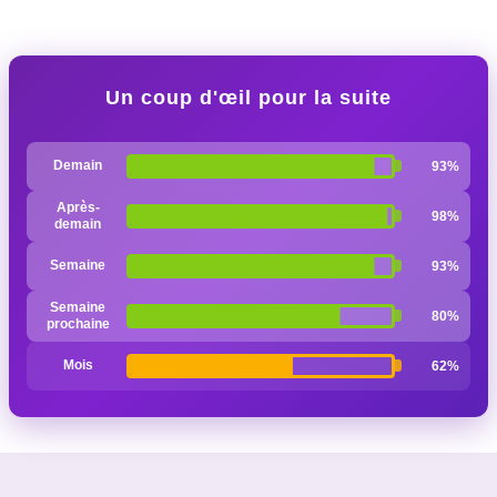
Un coup d'œil pour la suite
Demain
93%
Après-
98%
demain
Semaine
93%
Semaine
80%
prochaine
Mois
62%