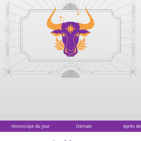
Horoscope du jour
Demain
Après d