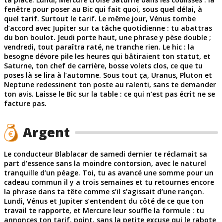
fenêtre pour poser au Bic qui fait quoi, sous quel délai, à
quel tarif. Surtout le tarif. Le même jour, Vénus tombe
d’accord avec Jupiter sur ta tâche quotidienne : tu abattras
du bon boulot. Jeudi porte haut, une phrase y pèse double ;
vendredi, tout paraîtra raté, ne tranche rien. Le hic : la
besogne dévore pile les heures qui bâtiraient ton statut, et
Saturne, ton chef de carrière, bosse volets clos, ce que tu
poses là se lira à l’automne. Sous tout ça, Uranus, Pluton et
Neptune redessinent ton poste au ralenti, sans te demander
ton avis. Laisse le Bic sur la table : ce qui n’est pas écrit ne se
facture pas.
Argent
Le conducteur Blablacar de samedi dernier te réclamait sa
part d’essence sans la moindre contorsion, avec le naturel
tranquille d’un péage. Toi, tu as avancé une somme pour un
cadeau commun il y a trois semaines et tu retournes encore
la phrase dans ta tête comme s’il s’agissait d’une rançon.
Lundi, Vénus et Jupiter s’entendent du côté de ce que ton
travail te rapporte, et Mercure leur souffle la formule : tu
annonces ton tarif, point, sans la petite excuse qui le rabote