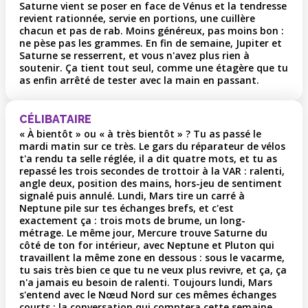
Saturne vient se poser en face de Vénus et la tendresse
revient rationnée, servie en portions, une cuillère
chacun et pas de rab. Moins généreux, pas moins bon :
ne pèse pas les grammes. En fin de semaine, Jupiter et
Saturne se resserrent, et vous n'avez plus rien à
soutenir. Ça tient tout seul, comme une étagère que tu
as enfin arrêté de tester avec la main en passant.
CÉLIBATAIRE
« À bientôt » ou « à très bientôt » ? Tu as passé le
mardi matin sur ce très. Le gars du réparateur de vélos
t'a rendu ta selle réglée, il a dit quatre mots, et tu as
repassé les trois secondes de trottoir à la VAR : ralenti,
angle deux, position des mains, hors-jeu de sentiment
signalé puis annulé. Lundi, Mars tire un carré à
Neptune pile sur tes échanges brefs, et c'est
exactement ça : trois mots de brume, un long-
métrage. Le même jour, Mercure trouve Saturne du
côté de ton for intérieur, avec Neptune et Pluton qui
travaillent la même zone en dessous : sous le vacarme,
tu sais très bien ce que tu ne veux plus revivre, et ça, ça
n'a jamais eu besoin de ralenti. Toujours lundi, Mars
s'entend avec le Nœud Nord sur ces mêmes échanges
courts : la conversation qui comptera cette semaine