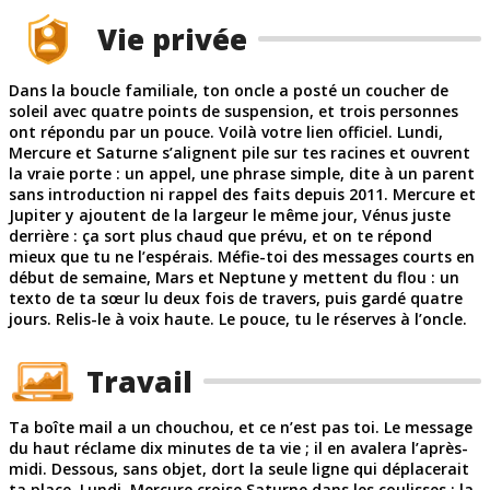
Vie privée
Dans la boucle familiale, ton oncle a posté un coucher de
soleil avec quatre points de suspension, et trois personnes
ont répondu par un pouce. Voilà votre lien officiel. Lundi,
Mercure et Saturne s’alignent pile sur tes racines et ouvrent
la vraie porte : un appel, une phrase simple, dite à un parent
sans introduction ni rappel des faits depuis 2011. Mercure et
Jupiter y ajoutent de la largeur le même jour, Vénus juste
derrière : ça sort plus chaud que prévu, et on te répond
mieux que tu ne l’espérais. Méfie-toi des messages courts en
début de semaine, Mars et Neptune y mettent du flou : un
texto de ta sœur lu deux fois de travers, puis gardé quatre
jours. Relis-le à voix haute. Le pouce, tu le réserves à l’oncle.
Travail
Ta boîte mail a un chouchou, et ce n’est pas toi. Le message
du haut réclame dix minutes de ta vie ; il en avalera l’après-
midi. Dessous, sans objet, dort la seule ligne qui déplacerait
ta place. Lundi, Mercure croise Saturne dans les coulisses : la