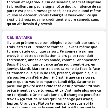
torchon et regarde-le. Fin de semaine, Mars et Neptune
te brouillent un peu le signal côté duo : un silence de sa
part n'est pas un message codé, et tu vas quand même
vouloir le décoder. Vénus t'élargit le week-end : ce qui
s'est dit à voix nue mercredi tient encore samedi, sans
qu'on ait besoin d'y revenir.
CÉLIBATAIRE
Il y a un prénom que ton téléphone connaît par cœur :
trois lettres et il remonte tout seul, avant même que
tu aies décidé quoi que ce soit. Personne n'a jamais
envoyé la lettre de résiliation, alors ça se reconduit
tacitement, année après année, comme l'abonnement
Basic-Fit qu'on garde parce qu'un jour, peut-être, en
janvier. Mardi, Mars entre dans ta zone du face-à-face
et t'amène quelqu'un de réel, présent, disponible, qui
n'a pas besoin d'être deviné. C'est là que ça se corse,
parce que tu vas le comparer. Lundi déjà, Saturne te
pose une gravité assez chic côté désir profond : tu sais
précisément ce que tu veux, et ça t'intimide plus que ça
ne te réjouit. « On ne sait jamais, il changera peut-être
d'avis » (ça fait deux ans qu'il ne change pas d'avis).
Jupiter, Uranus et Pluton te remuent ce sous-sol-là
toute la semaine, et le sous-sol, lui, a déjà tourné la