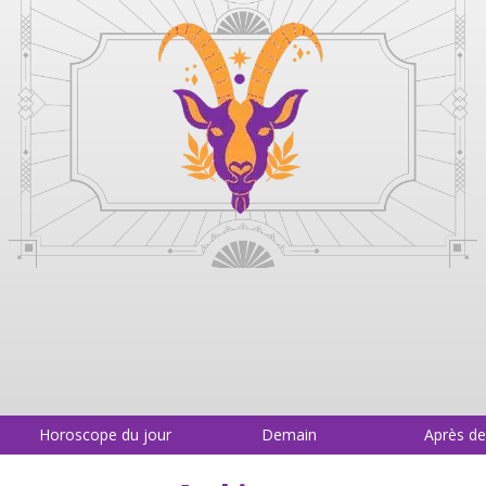
Horoscope du jour
Demain
Après d