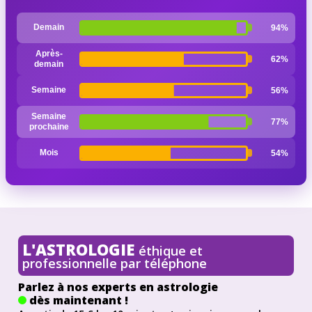
Demain
94%
Après-
62%
demain
Semaine
56%
Semaine
77%
prochaine
Mois
54%
L'ASTROLOGIE
éthique et
professionnelle par téléphone
Parlez à nos experts en astrologie
dès maintenant !