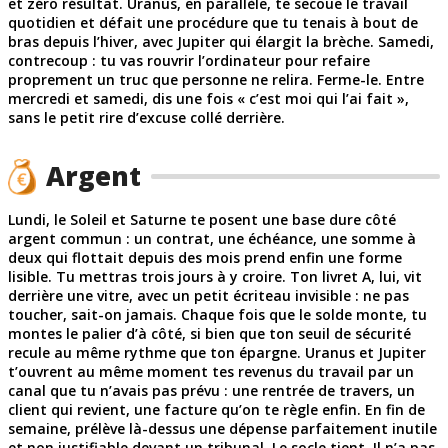
et zéro résultat. Uranus, en parallèle, te secoue le travail
quotidien et défait une procédure que tu tenais à bout de
bras depuis l’hiver, avec Jupiter qui élargit la brèche. Samedi,
contrecoup : tu vas rouvrir l’ordinateur pour refaire
proprement un truc que personne ne relira. Ferme-le. Entre
mercredi et samedi, dis une fois « c’est moi qui l’ai fait »,
sans le petit rire d’excuse collé derrière.
Argent
Lundi, le Soleil et Saturne te posent une base dure côté
argent commun : un contrat, une échéance, une somme à
deux qui flottait depuis des mois prend enfin une forme
lisible. Tu mettras trois jours à y croire. Ton livret A, lui, vit
derrière une vitre, avec un petit écriteau invisible : ne pas
toucher, sait-on jamais. Chaque fois que le solde monte, tu
montes le palier d’à côté, si bien que ton seuil de sécurité
recule au même rythme que ton épargne. Uranus et Jupiter
t’ouvrent au même moment tes revenus du travail par un
canal que tu n’avais pas prévu : une rentrée de travers, un
client qui revient, une facture qu’on te règle enfin. En fin de
semaine, prélève là-dessus une dépense parfaitement inutile
et non justifiable devant un tribunal. Le socle tient. Il n’a pas