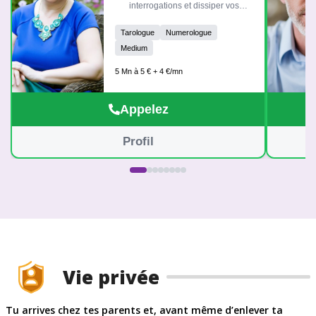
interrogations et dissiper vos
doutes. Mon rôle est de vous aider
à lever le voile sur votre chemin de
Tarologue
Numerologue
vie avec bienveillance et sincérité,
Medium
sans complaisance. À très bientôt !
5 Mn à 5 € + 4 €/mn
Appelez
Profil
Vie privée
Tu arrives chez tes parents et, avant même d’enlever ta