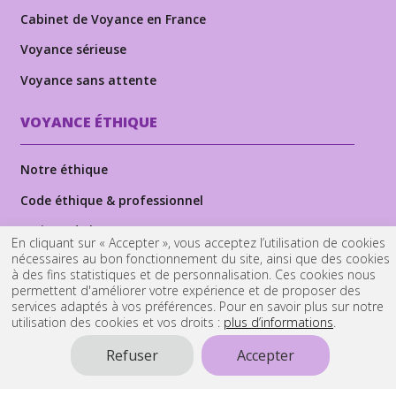
Cabinet de Voyance en France
Voyance sérieuse
Voyance sans attente
VOYANCE ÉTHIQUE
Notre éthique
Code éthique & professionnel
Lexique de la voyance
En cliquant sur « Accepter », vous acceptez l’utilisation de cookies
nécessaires au bon fonctionnement du site, ainsi que des cookies
Dans les médias
à des fins statistiques et de personnalisation. Ces cookies nous
permettent d'améliorer votre expérience et de proposer des
services adaptés à vos préférences. Pour en savoir plus sur notre
Cabinet-kld-voyance.fr est noté
4.5 / 5 sur 988
avis
utilisation des cookies et vos droits :
plus d’informations
.
clients
Refuser
Accepter
NOUS RECRUTONS
DES VOYANTS PROFESSIONNELS