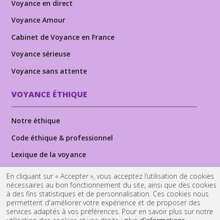
Voyance en direct
Voyance Amour
Cabinet de Voyance en France
Voyance sérieuse
Voyance sans attente
VOYANCE ÉTHIQUE
Notre éthique
Code éthique & professionnel
Lexique de la voyance
Dans les médias
En cliquant sur « Accepter », vous acceptez l’utilisation de cookies
nécessaires au bon fonctionnement du site, ainsi que des cookies
à des fins statistiques et de personnalisation. Ces cookies nous
Cabinet-kld-voyance.fr est noté
4.5 / 5 sur 988
avis
permettent d'améliorer votre expérience et de proposer des
services adaptés à vos préférences. Pour en savoir plus sur notre
clients